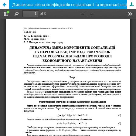
Динамічна зміна коефіцієнтів соціалізації та персоналізації методу рою часток під час розв’язання задачі про розподіл економічного навантаження