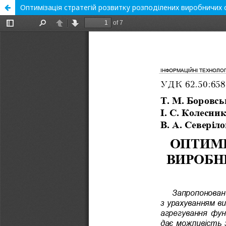
Оптимізація стратегій розвитку розподілених виробничих 