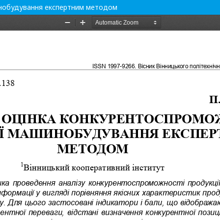
шинобудування експертним методом