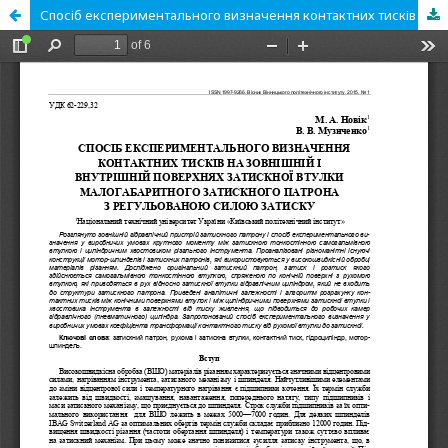
Спосіб експериментального визначення контактних тисків на зовнішній і внутрішній поверхнях затискної втулки малогабаритного затискного патрона з регульованою силою затиску