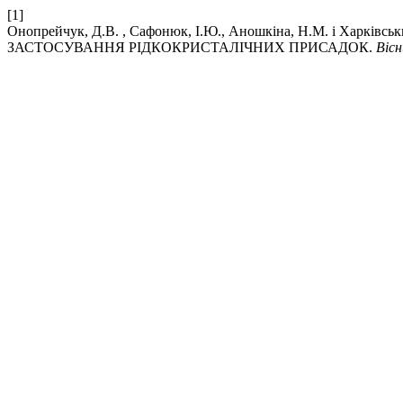
[1]
Онопрейчук, Д.В. , Сафонюк, І.Ю., Аношкіна, Н.М. і 
ЗАСТОСУВАННЯ РІДКОКРИСТАЛІЧНИХ ПРИСАДОК.
Вісн