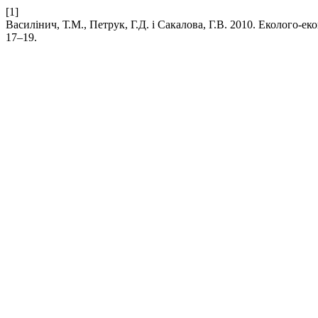
[1]
Василінич, Т.М., Петрук, Г.Д. і Сакалова, Г.В. 2010. Еколого-
17–19.