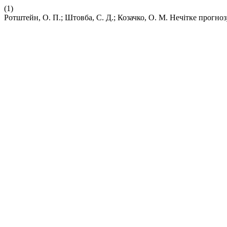
(1)
Ротштейн, О. П.; Штовба, С. Д.; Козачко, О. М. Нечітке прогно