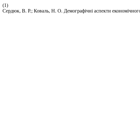
(1)
Сердюк, В. Р.; Коваль, Н. О. Демографiчнi аспекти економiчног