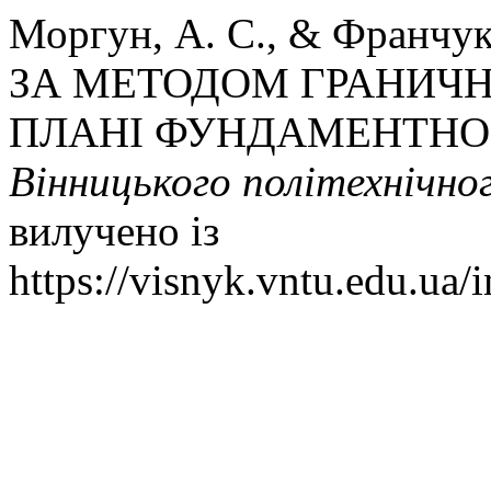
Моргун, А. С., & Франчу
ЗА МЕТОДОМ ГРАНИЧН
ПЛАНІ ФУНДАМЕНТНОЇ
Вінницького політехнічно
вилучено із
https://visnyk.vntu.edu.ua/