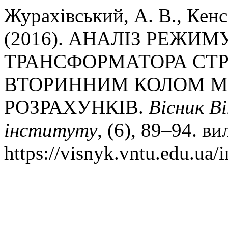
Журахівський, А. В., Кенс
(2016). АНАЛІЗ РЕЖИМ
ТРАНСФОРМАТОРА СТ
ВТОРИННИМ КОЛОМ М
РОЗРАХУНКІВ.
Вісник В
інституту
, (6), 89–94. ви
https://visnyk.vntu.edu.ua/