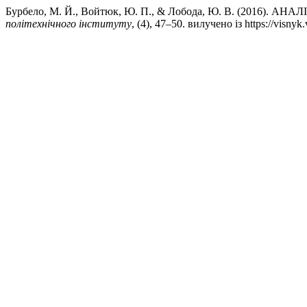
Бурбело, М. Й., Войтюк, Ю. П., & Лобода, Ю. В. (
політехнічного інституту
, (4), 47–50. вилучено із https://visnyk