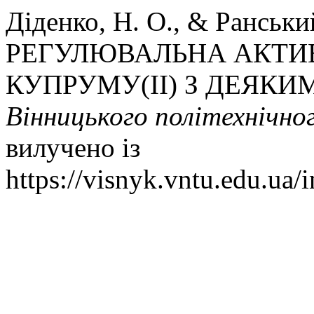
Діденко, Н. О., & Ранськи
РЕГУЛЮВАЛЬНА АКТИ
КУПРУМУ(ІІ) З ДЕЯК
Вінницького політехнічно
вилучено із
https://visnyk.vntu.edu.ua/