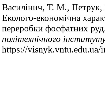
Василінич, Т. М., Петрук, 
Еколого-економічна харак
переробки фосфатних руд
політехнічного інститут
https://visnyk.vntu.edu.ua/