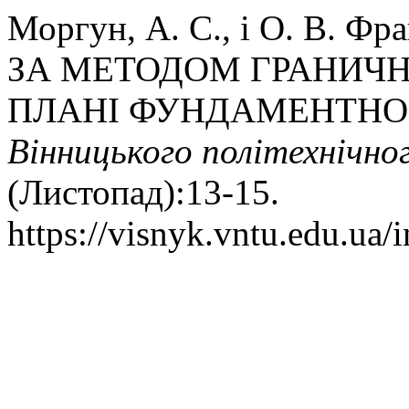
Моргун, А. С., і О. В. 
ЗА МЕТОДОМ ГРАНИЧН
ПЛАНІ ФУНДАМЕНТНОЇ
Вінницького політехнічно
(Листопад):13-15.
https://visnyk.vntu.edu.ua/