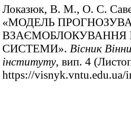
Локазюк, В. М., О. С. Сав
«МОДЕЛЬ ПРОГНОЗУВ
ВЗАЄМОБЛОКУВАННЯ 
СИСТЕМИ».
Вісник Вінн
інституту
, вип. 4 (Листо
https://visnyk.vntu.edu.ua/