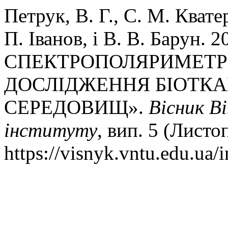
Петрук, В. Г., С. М. Квате
П. Іванов, і В. В. Барун
СПЕКТРОПОЛЯРИМЕТР
ДОСЛІДЖЕННЯ БІОТК
СЕРЕДОВИЩ».
Вісник В
інституту
, вип. 5 (Листо
https://visnyk.vntu.edu.ua/