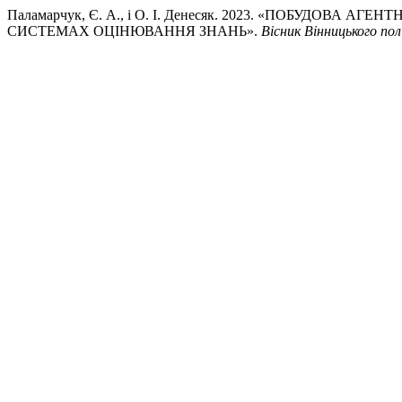
Паламарчук, Є. А., і О. І. Денесяк. 2023. «ПОБУД
СИСТЕМАХ ОЦІНЮВАННЯ ЗНАНЬ».
Вісник Вінницького по