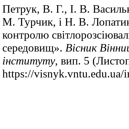
Петрук, В. Г., І. В. Васил
М. Турчик, і Н. В. Лопати
контролю світлорозсіювал
середовищ».
Вісник Вінни
інституту
, вип. 5 (Листо
https://visnyk.vntu.edu.ua/