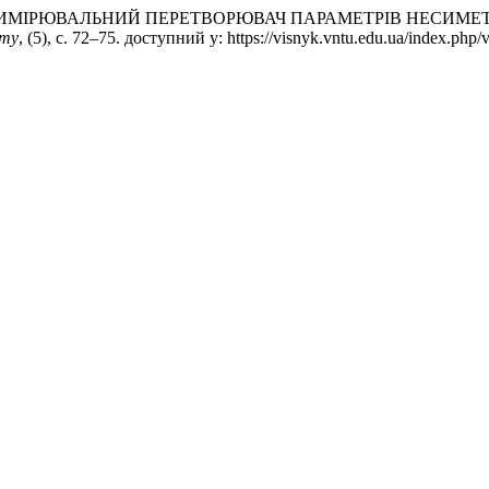
 В. (2010) «ВИМІРЮВАЛЬНИЙ ПЕРЕТВОРЮВАЧ ПАРАМЕТРІВ 
уту
, (5), с. 72–75. доступний у: https://visnyk.vntu.edu.ua/index.ph