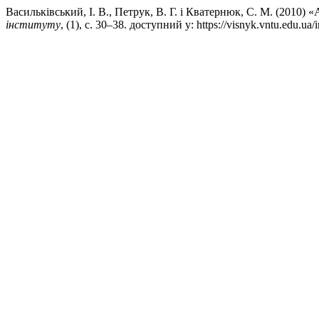
Васильківський, І. В., Петрук, В. Г. і Кватернюк, С
інституту
, (1), с. 30–38. доступний у: https://visnyk.vntu.edu.u