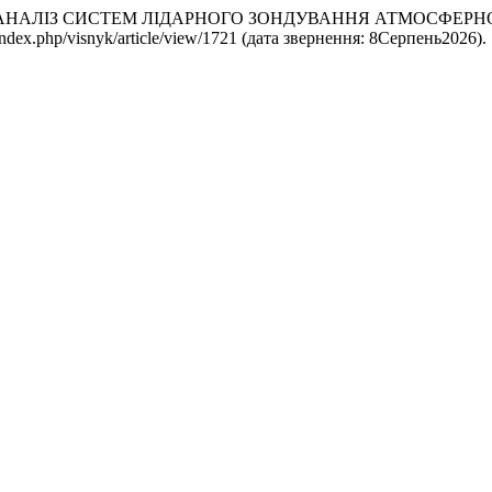
. М. (2010) «АНАЛІЗ СИСТЕМ ЛІДАРНОГО ЗОНДУВАННЯ АТМОС
a/index.php/visnyk/article/view/1721 (дата звернення: 8Серпень2026).