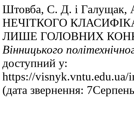
Штовба, С. Д. і Галущак
НЕЧІТКОГО КЛАСИФІК
ЛИШЕ ГОЛОВНИХ КОНК
Вінницького політехнічно
доступний у:
https://visnyk.vntu.edu.ua/
(дата звернення: 7Серпень