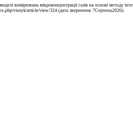
ї моделі вимірювань мікроконцентрації газів на основі методу інт
index.php/visnyk/article/view/324 (дата звернення: 7Серпень2026).