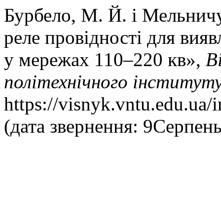
Бурбело, М. Й. і Мельнич
реле провідності для вия
у мережах 110–220 кв»,
В
політехнічного інститут
https://visnyk.vntu.edu.ua/
(дата звернення: 9Серпень