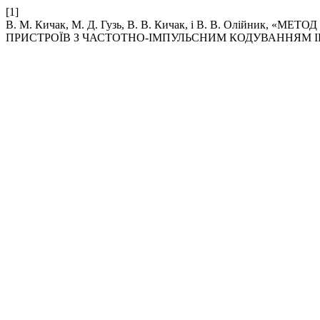
[1]
В. М. Кичак, М. Д. Гузь, В. В. Кичак, і В. В. Олійн
ПРИСТРОЇВ З ЧАСТОТНО-ІМПУЛЬСНИМ КОДУВАННЯМ І