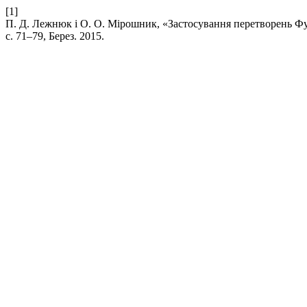
[1]
П. Д. Лежнюк і О. О. Мірошник, «Застосування перетворень Фур
с. 71–79, Берез. 2015.