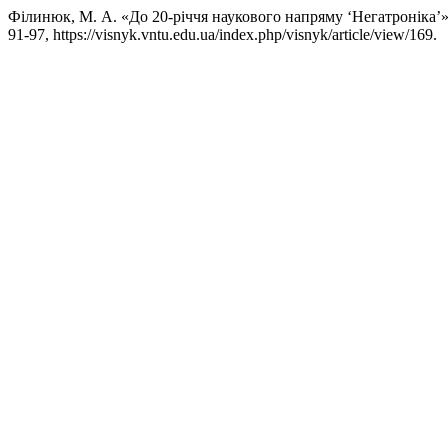
Філинюк, М. А. «До 20-річчя наукового напряму ‘Негатроніка’
91-97, https://visnyk.vntu.edu.ua/index.php/visnyk/article/view/169.