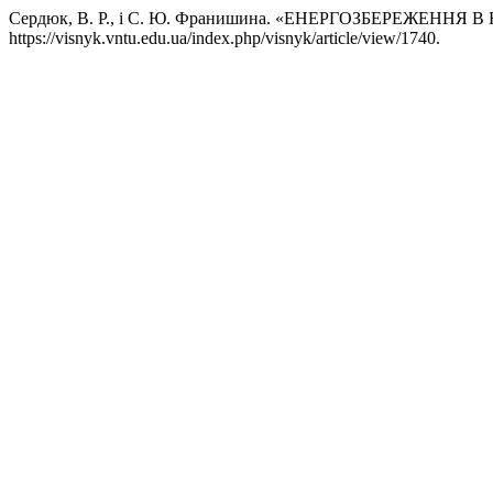
Сердюк, В. Р., і С. Ю. Франишина. «ЕНЕРГОЗБЕРЕЖЕНН
https://visnyk.vntu.edu.ua/index.php/visnyk/article/view/1740.