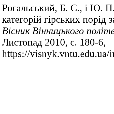
Рогальський, Б. С., і Ю. 
категорій гірських порід 
Вісник Вінницького політ
Листопад 2010, с. 180-6,
https://visnyk.vntu.edu.ua/