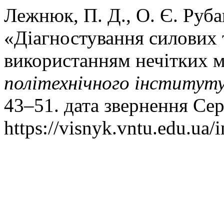
Лежнюк, П. Д., О. Є. Рубан
«Діагностування силових 
використанням нечітких 
політехнічного інститут
43–51. дата звернення Сер
https://visnyk.vntu.edu.ua/