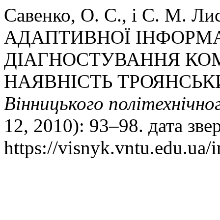
Савенко, О. С., і С. М. 
АДАПТИВНОЇ ІНФОРМА
ДІАГНОСТУВАННЯ КО
НАЯВНІСТЬ ТРОЯНСЬК
Вінницького політехнічно
12, 2010): 93–98. дата зв
https://visnyk.vntu.edu.ua/