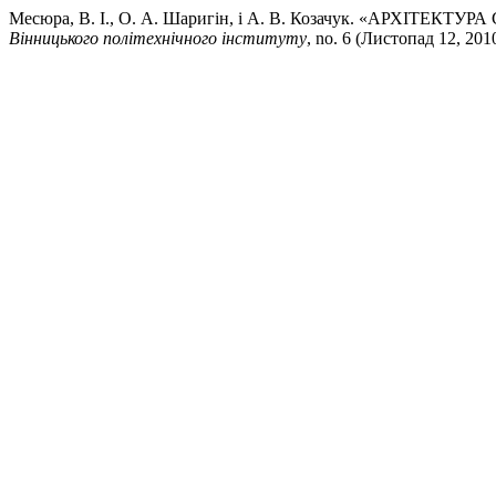
Месюра, В. І., О. А. Шаригін, і А. В. Козачук. «АР
Вінницького політехнічного інституту
, no. 6 (Листопад 12, 2010