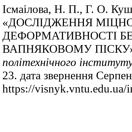
Ісмаілова, Н. П., Г. О. Ку
«ДОСЛІДЖЕННЯ МІЦНО
ДЕФОРМАТИВНОСТІ Б
ВАПНЯКОВОМУ ПІСКУ
політехнічного інститут
23. дата звернення Серпен
https://visnyk.vntu.edu.ua/