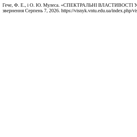
Гече, Ф. Е., і О. Ю. Мулеса. «СПЕКТРАЛЬНІ ВЛАСТИВО
звернення Серпень 7, 2026. https://visnyk.vntu.edu.ua/index.php/vis