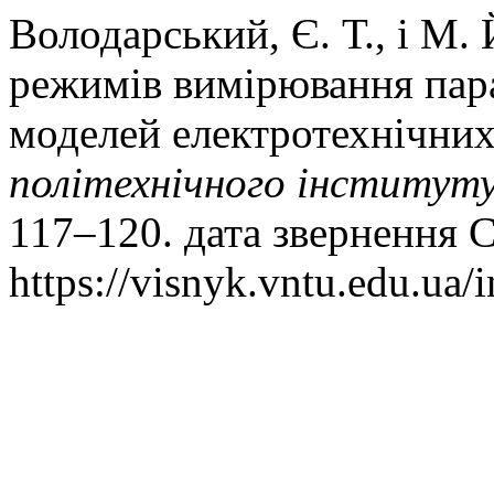
Володарський, Є. Т., і М.
режимів вимірювання пар
моделей електротехнічних
політехнічного інститут
117–120. дата звернення С
https://visnyk.vntu.edu.ua/