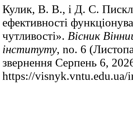
Кулик, В. В., і Д. С. Пис
ефективності функціонув
чутливості».
Вісник Вінни
інституту
, no. 6 (Листоп
звернення Серпень 6, 202
https://visnyk.vntu.edu.ua/