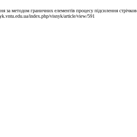
 за методом граничних елементів процесу підсилення стрічково
yk.vntu.edu.ua/index.php/visnyk/article/view/591