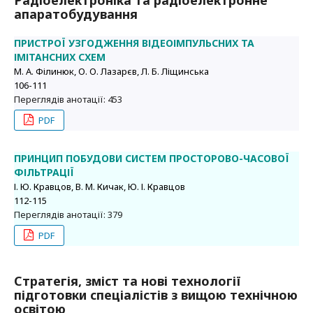
Радіоелектроніка та радіоелектронне
апаратобудування
ПРИСТРОЇ УЗГОДЖЕННЯ ВІДЕОІМПУЛЬСНИХ ТА
ІМІТАНСНИХ СХЕМ
М. А. Філинюк, О. О. Лазарєв, Л. Б. Ліщинська
106-111
Переглядів анотації: 453
PDF
ПРИНЦИП ПОБУДОВИ СИСТЕМ ПРОСТОРОВО-ЧАСОВОЇ
ФІЛЬТРАЦІЇ
І. Ю. Кравцов, В. М. Кичак, Ю. І. Кравцов
112-115
Переглядів анотації: 379
PDF
Стратегія, зміст та нові технології
підготовки спеціалістів з вищою технічною
освітою