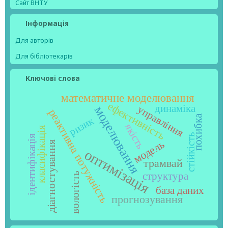
Сайт ВНТУ
Інформація
Для авторів
Для бібліотекарів
Ключові слова
математичне моделювання
ефективність
динаміка
моделювання
управління
реактивна потужність
похибка
ризик
якість
класифікація
стійкість
ідентифікація
модель
діагностування
оптимізація
трамвай
структура
вологість
база даних
прогнозування