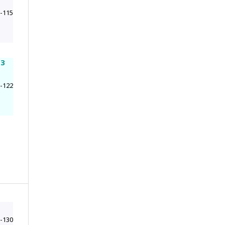
-115
 З
-122
-130