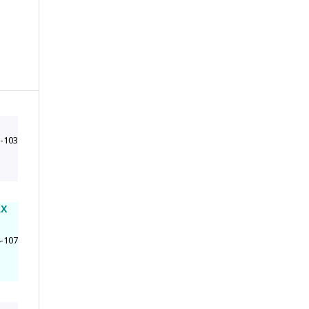
-103
АХ
-107