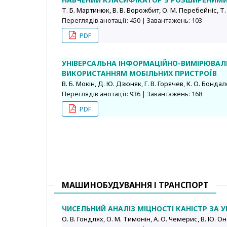
Т. Б. Мартинюк, В. В. Ворожбит, О. М. Перебейніс, 
Переглядів анотації: 450 | Завантажень: 103
PDF
УНІВЕРСАЛЬНА ІНФОРМАЦІЙНО-ВИМІРЮВАЛ
ВИКОРИСТАННЯМ МОБІЛЬНИХ ПРИСТРОЇВ
В. Б. Мокін, Д. Ю. Дзюняк, Г. В. Горячев, К. О. Бонда
Переглядів анотації: 936 | Завантажень: 168
PDF
МАШИНОБУДУВАННЯ І ТРАНСПОРТ
ЧИСЕЛЬНИЙ АНАЛІЗ МІЦНОСТІ КАНІСТР ЗА
О. В. Гондлях, О. М. Тимонін, А. О. Чемерис, В. Ю. О