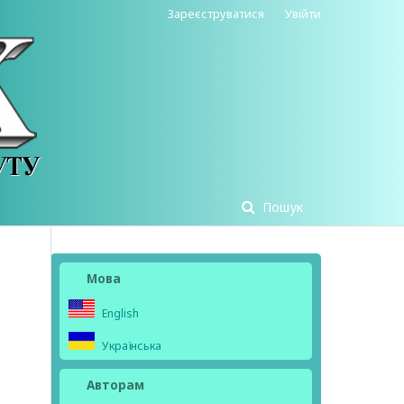
Зареєструватися
Увійти
Пошук
Мова
English
Українська
Авторам