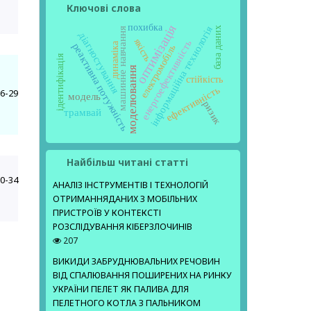
Ключові слова
оптимізація
похибка
інформаційна технологія
база даних
машинне навчання
діагностування
якість
енергоефективність
динаміка
реактивна потужність
електромобіль
ідентифікація
моделювання
стійкість
ефективність
6-29
модель
ризик
трамвай
Найбільш читані статті
0-34
АНАЛІЗ ІНСТРУМЕНТІВ І ТЕХНОЛОГІЙ
ОТРИМАННЯДАНИХ З МОБІЛЬНИХ
ПРИСТРОЇВ У КОНТЕКСТІ
РОЗСЛІДУВАННЯ КІБЕРЗЛОЧИНІВ
207
ВИКИДИ ЗАБРУДНЮВАЛЬНИХ РЕЧОВИН
ВІД СПАЛЮВАННЯ ПОШИРЕНИХ НА РИНКУ
УКРАЇНИ ПЕЛЕТ ЯК ПАЛИВА ДЛЯ
ПЕЛЕТНОГО КОТЛА З ПАЛЬНИКОМ