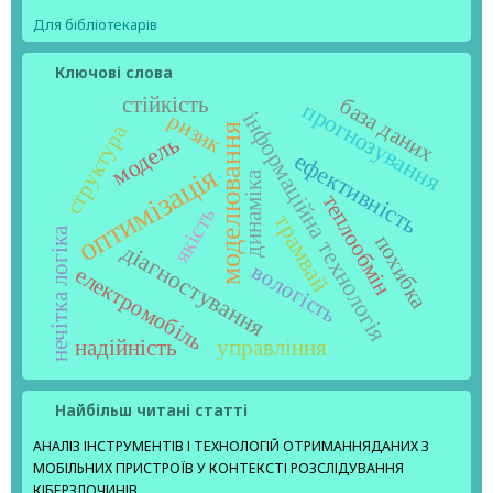
Для бібліотекарів
Ключові слова
стійкість
база даних
прогнозування
інформаційна технологія
ризик
структура
моделювання
модель
ефективність
оптимізація
динаміка
теплообмін
якість
трамвай
нечітка логіка
похибка
діагностування
вологість
електромобіль
надійність
управління
Найбільш читані статті
АНАЛІЗ ІНСТРУМЕНТІВ І ТЕХНОЛОГІЙ ОТРИМАННЯДАНИХ З
МОБІЛЬНИХ ПРИСТРОЇВ У КОНТЕКСТІ РОЗСЛІДУВАННЯ
КІБЕРЗЛОЧИНІВ