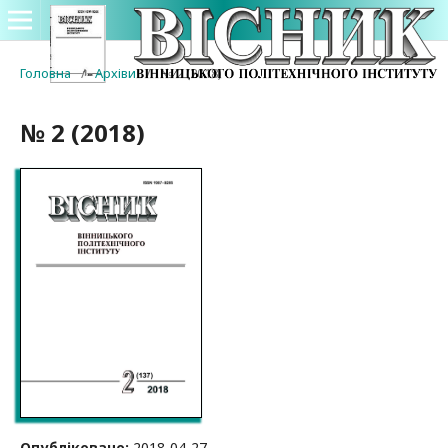
Головна
/
Архіви
/
№ 2 (2018)
№ 2 (2018)
Опубліковано:
2018-04-27