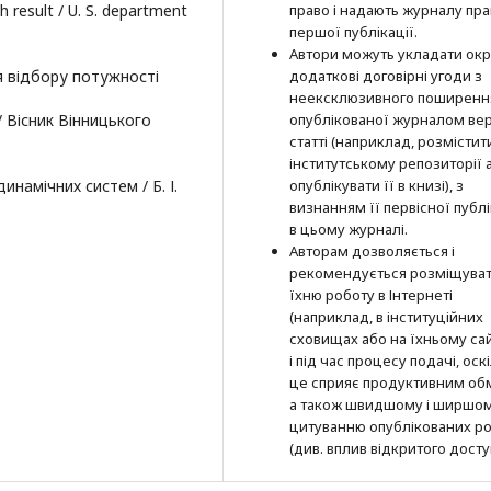
h result / U. S. department
право і надають журналу пр
першої публі­кації.
Автори можуть укладати окр
ля відбору потужності
додат­кові договірні угоди з
неексклюзив­ного поширенн
// Вісник Вінницького
опублікованої журналом вер
статті (наприклад, розмістити
інститутському репозиторії 
инамічних систем / Б. І.
опубліку­вати її в книзі), з
визнанням її первісної публі
в цьому журналі.
Авторам дозволяється і
рекомендується розміщува
їхню роботу в Інтернеті
(наприклад, в інституційних
сховищах або на їхньому сай
і під час процесу подачі, оск
це сприяє продуктивним об
а також швидшому і ширшо
цитуванню опубліко­ва­них ро
(див. вплив відкритого досту