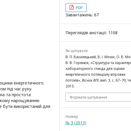
PDF
Завантажень: 67
Переглядів анотації: 1108
Як цитувати
В. П. Базалицький, Б. І. Мокін, О. Б. Мок
В. В. Горенюк, «Структура та характер
лабораторного стенда для оцінки
енергетичного потенціалу вітрових
потоків»,
Вісник ВПІ
, вип. 3, с. 67–70, Ч
оцінки енергетичного
2013.
ом під час руху.
на та простота
Формати цитування
легкому нарощуванню
е бути використаний для
Номер
№ 3 (2013)