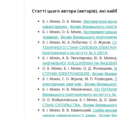
Статті цього автора (авторів), які на
Б. І. Мокін, О. Б. Мокін,
Математичні модел
навантаженні
,
Вісник Вінницького політе
Б. І. Мокін, О. Б. Мокін,
Експериментальна
трамвая
,
Вісник Вінницького політехнічн
Б. І. Мокін, Ю. А. Лобатюк, С. О. Жуков,
С
ТЕХНІЧНОГО СТАНУ СИЛОВИХ ЕЛЕКТРИ
політехнічного інституту: № 5 (2014)
Б. І. Мокін, А. В. Писклярова, Ю. В. Мокіна
НАВЧАЛЬНОЇ ДИСЦИПЛІНИ НА ФАЗОВІ
О. Б. Мокін, Б. І. Мокін, О. Д. Фолюшняк,
М
СТРУМУ ЕЛЕКТРОМОБІЛЯ
,
Вісник Вінниц
Б. І. Мокін, С. О. Жуков, М. П. Розводюк,
П
електричних двигунів
,
Вісник Вінницьког
Б. І. Мокін, Н. В. Ляховченко,
ДО ПИТАНН
Вінницького політехнічного інституту: № 
О. О. Войцеховська, Б. І. Мокін, Д. О. Ша
СТАНУ СУСПІЛЬСТВА
,
Вісник Вінницького
Б. І. Мокін, В. В. Камінський,
Слабкі множи
умовах невизначеності даних
,
Вісник Ві