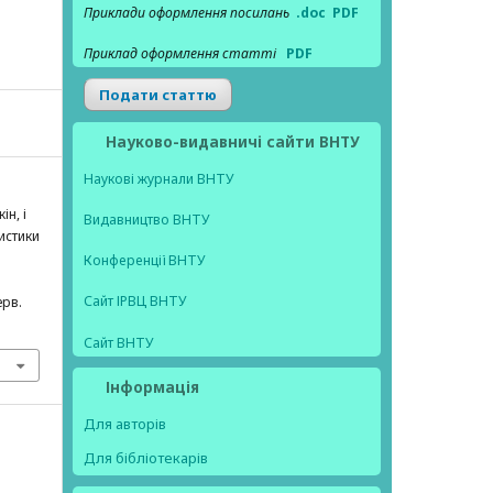
Приклади оформлення посилань
.doc
PDF
Приклад оформлення статті
PDF
Подати статтю
Науково-видавничі сайти ВНТУ
Наукові журнали ВНТУ
ін, і
Видавництво ВНТУ
истики
Конференції ВНТУ
Сайт ІРВЦ ВНТУ
ерв.
Сайт ВНТУ
Інформація
Для авторів
Для бібліотекарів