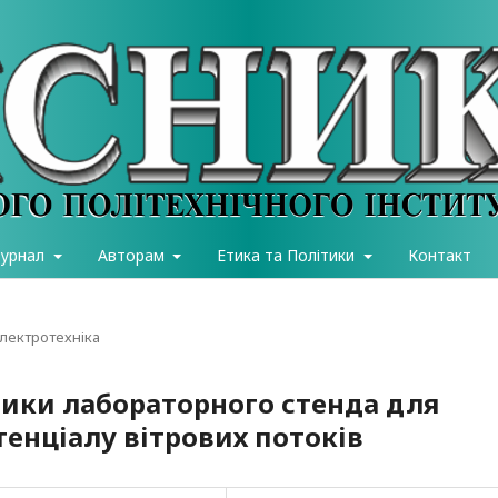
журнал
Авторам
Етика та Політики
Контакт
електротехніка
тики лабораторного стенда для
тенціалу вітрових потоків