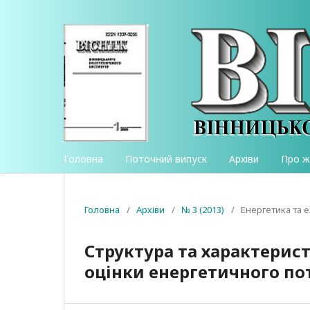
Головна
Поточний випуск
Архіви
Про 
Головна
/
Архіви
/
№ 3 (2013)
/
Енергетика та 
Структура та характерис
оцінки енергетичного по