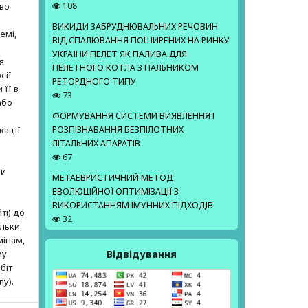
аво
108
ВИКИДИ ЗАБРУДНЮВАЛЬНИХ РЕЧОВИН
емі,
ВІД СПАЛЮВАННЯ ПОШИРЕНИХ НА РИНКУ
УКРАЇНИ ПЕЛЕТ ЯК ПАЛИВА ДЛЯ
я
ПЕЛЕТНОГО КОТЛА З ПАЛЬНИКОМ
сії
РЕТОРДНОГО ТИПУ
 її в
73
або
ФОРМУВАННЯ СИСТЕМИ ВИЯВЛЕННЯ І
кації
РОЗПІЗНАВАННЯ БЕЗПІЛОТНИХ
ЛІТАЛЬНИХ АПАРАТІВ
67
ти
МЕТАЕВРИСТИЧНИЙ МЕТОД
ЕВОЛЮЦІЙНОЇ ОПТИМІЗАЦІЇ З
ВИКОРИСТАННЯМ ІМУННИХ ПІДХОДІВ
ті) до
32
ільки
мінам,
Відвідування
му
біт
пу).