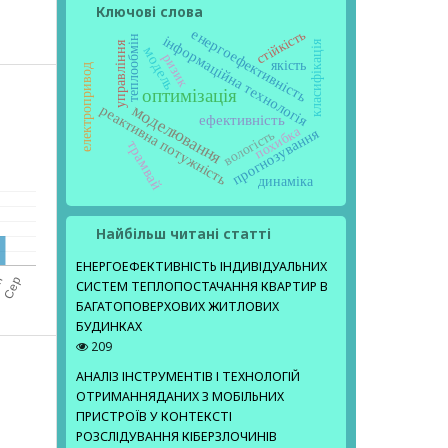
Ключові слова
енергоефективність
стійкість
теплообмін
інформаційна технологія
класифікація
управління
модель
ризик
якість
електропривод
оптимізація
моделювання
реактивна потужність
ефективність
похибка
прогнозування
вологість
трамвай
динаміка
Найбільш читані статті
ЕНЕРГОЕФЕКТИВНІСТЬ ІНДИВІДУАЛЬНИХ
СИСТЕМ ТЕПЛОПОСТАЧАННЯ КВАРТИР В
БАГАТОПОВЕРХОВИХ ЖИТЛОВИХ
БУДИНКАХ
209
АНАЛІЗ ІНСТРУМЕНТІВ І ТЕХНОЛОГІЙ
ОТРИМАННЯДАНИХ З МОБІЛЬНИХ
ПРИСТРОЇВ У КОНТЕКСТІ
е
РОЗСЛІДУВАННЯ КІБЕРЗЛОЧИНІВ