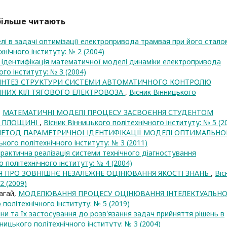
йбільше читають
і в задачі оптимізації електропривода трамвая при його стало
хнічного інституту: № 2 (2004)
 ідентифікація математичної моделі динаміки електропривода
ого інституту: № 3 (2004)
ИНТЕЗ СТРУКТУРИ СИСТЕМИ АВТОМАТИЧНОГО КОНТРОЛЮ
ЧНИХ КІЛ ТЯГОВОГО ЕЛЕКТРОВОЗА
,
Вісник Вінницького
,
МАТЕМАТИЧНІ МОДЕЛІ ПРОЦЕСУ ЗАСВОЄННЯ СТУДЕНТОМ
Й ПЛОЩИНІ
,
Вісник Вінницького політехнічного інституту: № 5 (2
ЕТОД ПАРАМЕТРИЧНОЇ ІДЕНТИФІКАЦІЇ МОДЕЛІ ОПТИМАЛЬНО
ького політехнічного інституту: № 3 (2011)
рактична реалізація системи технічного діагностування
о політехнічного інституту: № 4 (2004)
Я ПРО ЗОВНІШНЄ НЕЗАЛЕЖНЕ ОЦІНЮВАННЯ ЯКОСТІ ЗНАНЬ
,
Віс
2 (2009)
лагай,
МОДЕЛЮВАННЯ ПРОЦЕСУ ОЦІНЮВАННЯ ІНТЕЛЕКТУАЛЬН
 політехнічного інституту: № 5 (2019)
ни та їх застосування до розв'язання задач прийняття рішень в
нницького політехнічного інституту: № 3 (2004)