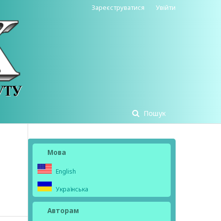
Зареєструватися
Увійти
Пошук
Мова
English
Українська
Авторам