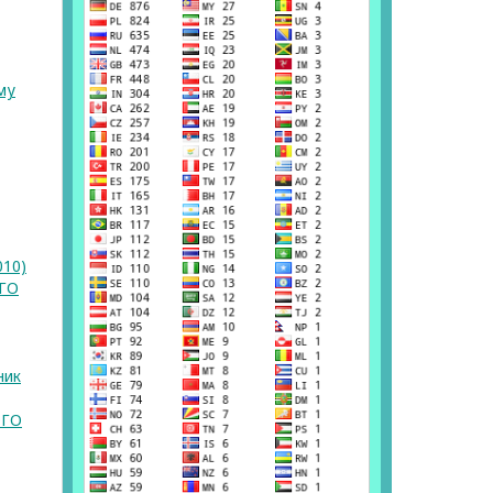
му
010)
ГО
ник
ОГО