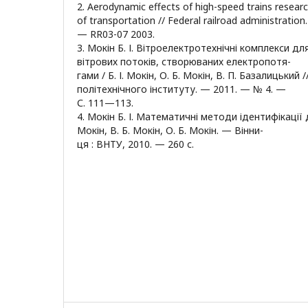
2. Aerodynamic effects of high-speed trains researc
of transportation // Federal railroad administration.
— RR03-07 2003.
3. Мокін Б. І. Вітроелектротехнічні комплекси д
вітрових потоків, створюваних електропотя-
гами / Б. І. Мокін, О. Б. Мокін, В. П. Базалицький 
політехнічного інституту. — 2011. — № 4. —
С. 111—113.
4. Мокін Б. І. Математичні методи ідентифікації д
Мокін, В. Б. Мокін, О. Б. Мокін. — Вінни-
ця : ВНТУ, 2010. — 260 с.