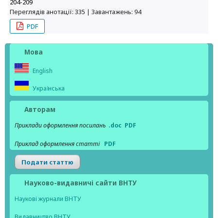
204-209
Переглядів анотації: 335 | Завантажень: 94
PDF
Мова
English
Українська
Авторам
Приклади оформлення посилань
.doc
PDF
Приклад оформлення статті
PDF
Подати статтю
Науково-видавничі сайти ВНТУ
Наукові журнали ВНТУ
Видавництво ВНТУ