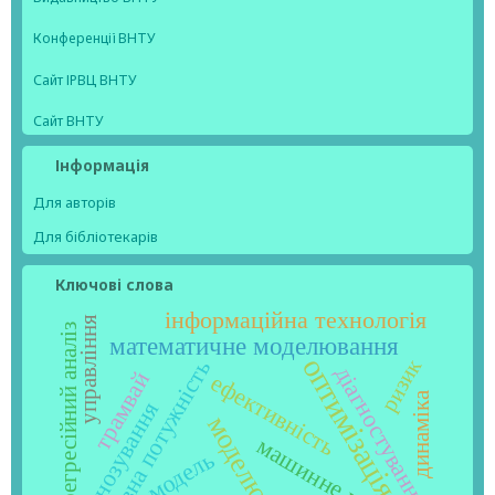
Конференції ВНТУ
Сайт ІРВЦ ВНТУ
Сайт ВНТУ
Інформація
Для авторів
Для бібліотекарів
Ключові слова
інформаційна технологія
управління
регресійний аналіз
математичне моделювання
оптимізація
ризик
реактивна потужність
діагностування
трамвай
ефективність
динаміка
прогнозування
моделювання
машинне навчання
модель