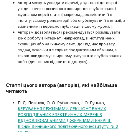
Автори можуть укладати окремі, додат­кові договірні
угоди з неексклюзив­ного поширення опублікованої
журналом версії статті (наприклад, розмістити її в
інститутському репозиторії або опубліку­вати її в книзі), з
визнанням її первісної публікації в цьому журналі.
Авторам дозволяється і рекомендується розміщувати
їхню роботу в Інтернеті (наприклад, в інституційних
сховищах або на їхньому сайті) до і під час процесу
подачі, оскільки це сприяє продуктивним обмінам, а
також швидшому і ширшому цитуванню опубліко­ва­них
робіт (див. вплив відкритого доступу).
Статті цього автора (авторів), які найбільше
читають
П. Д. Лежнюк, О. О. Рубаненко, І. О. Гунько,
КЕРУВАННЯ РЕЖИМАМИ СЕКЦІОНОВАНИХ
РОЗПОДІЛЬНИХ ЕЛЕКТРИЧНИХ МЕРЕЖ З
ВІДНОВЛЮВАЛЬНИМИ ДЖЕРЕЛАМИ ЕНЕРГІЇ
,
Вісник Вінницького політехнічного інституту: № 2