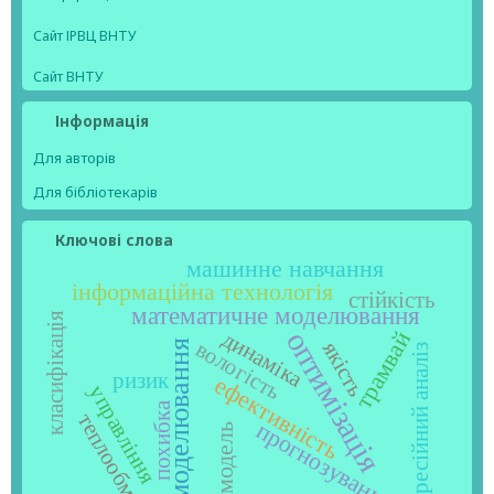
Сайт ІРВЦ ВНТУ
Сайт ВНТУ
Інформація
Для авторів
Для бібліотекарів
Ключові слова
машинне навчання
інформаційна технологія
стійкість
математичне моделювання
класифікація
оптимізація
динаміка
трамвай
вологість
якість
моделювання
регресійний аналіз
ризик
ефективність
управління
похибка
теплообмін
прогнозування
модель