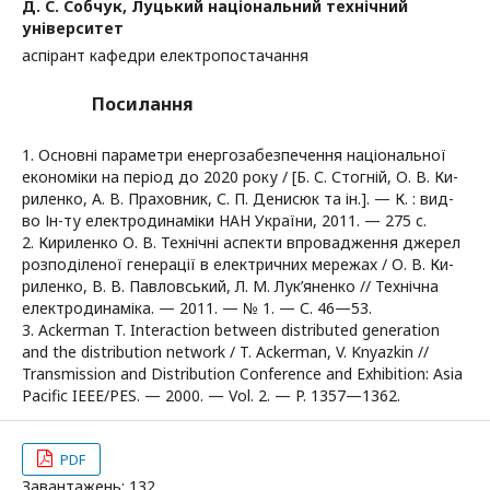
Д. С. Собчук,
Луцький національний технічний
університет
аспірант кафедри електропостачання
Посилання
1. Основні параметри енергозабезпечення національної
економіки на період до 2020 року / [Б. С. Стогній, О. В. Ки-
риленко, А. В. Праховник, С. П. Денисюк та ін.]. — К. : вид-
во Ін-ту електродинаміки НАН України, 2011. — 275 с.
2. Кириленко О. В. Технічні аспекти впровадження джерел
розподіленої генерації в електричних мережах / О. В. Ки-
риленко, В. В. Павловський, Л. М. Лук’яненко // Технічна
електродинаміка. — 2011. — № 1. — С. 46—53.
3. Ackerman T. Interaction between distributed generation
and the distribution network / T. Ackerman, V. Knyazkin //
Transmission and Distribution Conference and Exhibition: Asia
Pacific IEEE/PES. — 2000. — Vol. 2. — P. 1357—1362.
PDF
Завантажень: 132