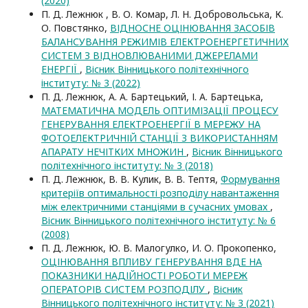
(2020)
П. Д. Лежнюк , В. О. Комар, Л. Н. Добровольська, К.
О. Повстянко,
ВІДНОСНЕ ОЦІНЮВАННЯ ЗАСОБІВ
БАЛАНСУВАННЯ РЕЖИМІВ ЕЛЕКТРОЕНЕРГЕТИЧНИХ
СИСТЕМ З ВІДНОВЛЮВАНИМИ ДЖЕРЕЛАМИ
ЕНЕРГІЇ
,
Вісник Вінницького політехнічного
інституту: № 3 (2022)
П. Д. Лежнюк, А. А. Бартецький, І. А. Бартецька,
МАТЕМАТИЧНА МОДЕЛЬ ОПТИМІЗАЦІЇ ПРОЦЕСУ
ГЕНЕРУВАННЯ ЕЛЕКТРОЕНЕРГІЇ В МЕРЕЖУ НА
ФОТОЕЛЕКТРИЧНІЙ СТАНЦІЇ З ВИКОРИСТАННЯМ
АПАРАТУ НЕЧІТКИХ МНОЖИН
,
Вісник Вінницького
політехнічного інституту: № 3 (2018)
П. Д. Лежнюк, В. В. Кулик, В. В. Тептя,
Формування
критеріїв оптимальності розподілу навантаження
між електричними станціями в сучасних умовах
,
Вісник Вінницького політехнічного інституту: № 6
(2008)
П. Д. Лежнюк, Ю. В. Малогулко, И. О. Прокопенко,
ОЦІНЮВАННЯ ВПЛИВУ ГЕНЕРУВАННЯ ВДЕ НА
ПОКАЗНИКИ НАДІЙНОСТІ РОБОТИ МЕРЕЖ
ОПЕРАТОРІВ СИСТЕМ РОЗПОДІЛУ
,
Вісник
Вінницького політехнічного інституту: № 3 (2021)