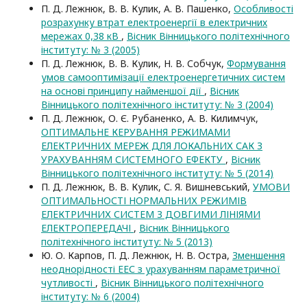
П. Д. Лежнюк, В. В. Кулик, А. В. Пашенко,
Особливості
розрахунку втрат електроенергії в електричних
мережах 0,38 кВ
,
Вісник Вінницького політехнічного
інституту: № 3 (2005)
П. Д. Лежнюк, В. В. Кулик, Н. В. Собчук,
Формування
умов самооптимізації електроенергетичних систем
на основі принципу найменшої дії
,
Вісник
Вінницького політехнічного інституту: № 3 (2004)
П. Д. Лежнюк, О. Є. Рубаненко, А. В. Килимчук,
ОПТИМАЛЬНЕ КЕРУВАННЯ РЕЖИМАМИ
ЕЛЕКТРИЧНИХ МЕРЕЖ ДЛЯ ЛОКАЛЬНИХ САК З
УРАХУВАННЯМ СИСТЕМНОГО ЕФЕКТУ
,
Вісник
Вінницького політехнічного інституту: № 5 (2014)
П. Д. Лежнюк, В. В. Кулик, С. Я. Вишневський,
УМОВИ
ОПТИМАЛЬНОСТІ НОРМАЛЬНИХ РЕЖИМІВ
ЕЛЕКТРИЧНИХ СИСТЕМ З ДОВГИМИ ЛІНІЯМИ
ЕЛЕКТРОПЕРЕДАЧІ
,
Вісник Вінницького
політехнічного інституту: № 5 (2013)
Ю. О. Карпов, П. Д. Лежнюк, Н. В. Остра,
Зменшення
неоднорідності ЕЕС з урахуванням параметричної
чутливості
,
Вісник Вінницького політехнічного
інституту: № 6 (2004)