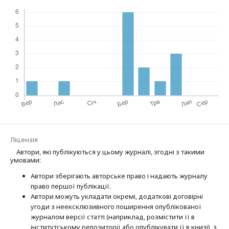
Ліцензія
Автори, які публікуються у цьому журналі, згодні з такими
умовами:
Автори зберігають авторське право і надають журналу
право першої публі­кації.
Автори можуть укладати окремі, додат­кові договірні
угоди з неексклюзив­ного поширення опублікованої
журналом версії статті (наприклад, розмістити її в
інститутському репозиторії або опубліку­вати її в книзі), з