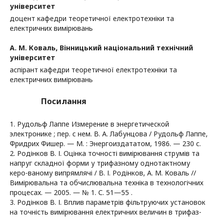
університет
доцент кафедри теоретичної електротехніки та
електричних вимірювань
А. М. Коваль,
Вінницький національний технічний
університет
аспірант кафедри теоретичної електротехніки та
електричних вимірювань
Посилання
1. Рудольф Лаппе Измерение в энергетической
электронике ; пер. с нем. В. А. Лабунцова / Рудольф Лаппе,
Фридрих Фишер. — М. : Энергоиздататом, 1986. — 230 с.
2. Родінков В. І. Оцінка точності вимірювання струмів та
напруг складної форми у трифазному однотактному
керо-ваному випрямлячі / В. І. Родінков, А. М. Коваль //
Вимірювальна та обчислювальна техніка в технологічних
процесах. — 2005. — № 1. С. 51—55 .
3. Родінков В. І. Вплив параметрів фільтруючих установок
на точність вимірювання електричних величин в трифаз-