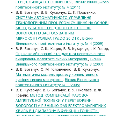
СЕРЕДОВИЩА ЇХ ПОШИРЕННЯ
,
Вісник Вінницького
політехнічного інституту: № 4 (2011)
В. В. Богачук, В. В. Кухарчук, Д. П. Проценко,
СИСТЕМА АВТОМАТИЧНОГО УПРАВЛІННЯ
ТЕХНОЛОГІЧНИМ ПРОЦЕСОМ СУШІННЯ НА ОСНОВІ
МЕТОДУ БЕЗПОСЕРЕДНЬОГО КОНТРОЛЮ
ВОЛОГОСТІ ІЗ ЗАСТОСУВАННЯМ
МІКРОКОНТРОЛЕРА TWIDO 20 DTK
,
Вісник
Вінницького політехнічного інституту: № 4 (2009)
В. В. Богачук, С. Ш. Кацив, В. В. Кухарчук, І. К. Говор,
Оцінка комбінованої стандартної невизначеності
вимірювань вологості сипких матеріалів
,
Вісник
Вінницького політехнічного інституту: № 3 (2007)
В. В. Богачук, О. М. Головченко, В. В. Кухарчук,
Математична модель процесу конвективного
сушіння сипких матеріалів
,
Вісник Вінницького
політехнічного інституту: № 3 (2005)
В. В. Кухарчук, В. В. Богачук, В. Я. Ніколаєв, В. Ф.
Граняк,
МЕТОД КОМПЕНСАЦІЇ ФАЗОВО-
АМПЛІТУДНОЇ ПОХИБКИ У ПЕРЕТВОРЕННІ
ВОЛОГОСТІ У РІЗНИЦЮ ФАЗ ЕЛЕКТРОМАГНІТНИХ
ХВИЛЬ ВЧ ДІАПАЗОНУ В ФУНКЦІЇ «ТОЧНІСТЬ-
ШВИДКОДІЯ»
,
Вісник Вінницького політехнічного