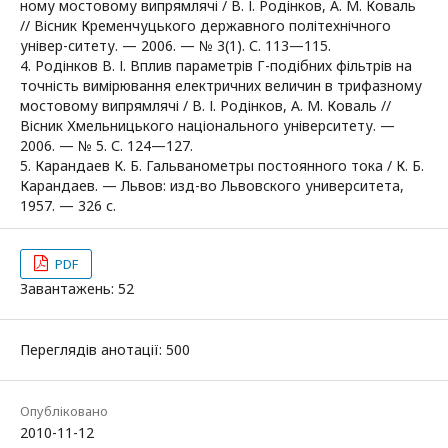
ному мостовому випрямлячі / В. І. Родінков, А. М. Коваль
// Вісник Кременчуцького державного політехнічного
універ-ситету. — 2006. — № 3(1). С. 113—115.
4. Родінков В. І. Вплив параметрів Г-подібних фільтрів на
точність вимірювання електричних величин в трифазному
мостовому випрямлячі / В. І. Родінков, А. М. Коваль //
Вісник Хмельницького національного університету. —
2006. — № 5. С. 124—127.
5. Карандаев К. Б. Гальванометры постоянного тока / К. Б.
Карандаев. — Львов: изд-во Львовского университета,
1957. — 326 с.
PDF
Завантажень: 52
Переглядів анотації: 500
Опубліковано
2010-11-12