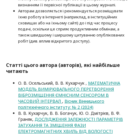
визнанням її первісної публікації в цьому журналі.
Авторам дозволяється і рекомендується розміщувати
їхню роботу в Інтернеті (наприклад, в інституційних
сховищах або на їхньому сайті) до і під час процесу
подачі, оскільки це сприяє продуктивним обмінам, а
також швидшому і ширшому цитуванню опубліко­ва­них
робіт (див. вплив відкритого доступу).
Статті цього автора (авторів), які найбільше
читають
О. В. Осельський, В. В. Кухарчук ,
МАТЕМАТИЧНА
МОДЕЛЬ ВИМІРЮВАЛЬНОГО ПЕРЕТВОРЕННЯ
ВІБРОЗМІЩЕННЯ ЄМНІСНИМ СЕНСОРОМ В
ЧАСОВИЙ ІНТЕРВАЛ
,
Вісник Вінницького
політехнічного інституту: № 2 (2024)
В. В. Кухарчук, В. В. Богачук, Ю. О. Дмітрієв, В. Ф.
Граняк,
ДОСЛІДЖЕННЯ ЗАЛЕЖНОСТІ ПАРАМЕТРІВ
ЗАТУХАННЯ ТА ЗМІЩЕННЯ ФАЗИ
ЕЛЕКТРОМАГНІТНИХ ХВИЛЬ ВІД ВОЛОГОСТІ