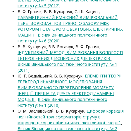
інституту: № 5 (2012)
В. Ф. Граняк, В. В. Кухарчук, С. Ш. Кацив ,
ПАРАМЕТРИЧНИЙ ЄМНІСНИЙ ВИМІРЮВАЛЬНИЙ
ПЕРЕТВОРЮВАЧ ПОВІТРЯНОГО ЗАЗОРУ МІЖ
РОТОРОМ І СТАТОРОМ ОБЕРТОВИХ ЕЛЕКТРИЧНИХ
МАШИН
,
Вісник Вінницького політехнічного
інституту: № 6 (2020)
В. В. Кухарчук, В.В. Богачук, В. Ф. Граняк,
ІНДУКТИВНИЙ МЕТОД ВИМІРЮВАННЯ ВОЛОГОСТІ
ГЕТЕРОГЕННИХ ДИСПЕРСНИХ ДІЕЛЕКТРИКІВ
,
Вісник Вінницького політехнічного інституту: № 1
(2011)
Ю. Г. Ведміцький, В. В. Кухарчук,
ЕЛЕМЕНТИ ТЕОРІЇ
ЕЛЕКТРОДИНАМІЧНОГО МОДЕЛЮВАННЯ
ВИМІРЮВАЛЬНОГО ПЕРЕТВОРЕННЯ МОМЕНТУ
ІНЕРЦІЇ. ПЕРША ТА ДРУГА ЕЛЕКТРОДИНАМІЧНІ
МОДЕЛІ
,
Вісник Вінницького політехнічного
інституту: № 1 (2010)
О. М. Заславський, В. В. Кухарчук,
Цифрова корекція
нелінійностей трансформаторів струму в
мікропроцесорних лічильниках електричної енергії
,
Вісник Вінницького політехнічного інституту: № 2