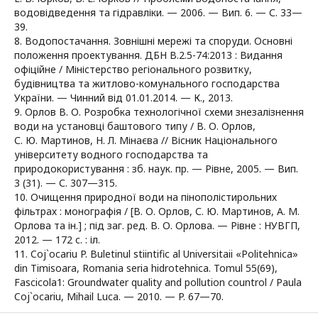
водовідведення та гідравліки. — 2006. — Вип. 6. — С. 33—
39.
8. Водопостачання. Зовнішні мережі та споруди. Основні
положення проектування. ДБН В.2.5-74:2013 : Видання
офіційне / Міністерство регіонального розвитку,
будівництва та житлово-комунального господарства
України. — Чинний від 01.01.2014. — К., 2013.
9. Орлов В. О. Розробка технологічної схеми знезалізнення
води на установці баштового типу / В. О. Орлов,
С. Ю. Мартинов, Н. Л. Мінаєва // Вісник Національного
університету водного господарства та
природокористування : зб. наук. пр. — Рівне, 2005. — Вип.
3 (31). — С. 307—315.
10. Очищення природної води на пінополістирольних
фільтрах : монографія / [В. О. Орлов, С. Ю. Мартинов, А. М.
Орлова та ін.] ; під заг. ред. В. О. Орлова. — Рівне : НУВГП,
2012. — 172 с. : іл.
11. Coj`ocariu P. Buletinul stiintific al Universitaii «Politehnica»
din Timisoara, Romania seria hidrotehnica. Tomul 55(69),
Fascicola1: Groundwater quality and pollution countrol / Paula
Coj`ocariu, Mihail Luca. — 2010. — P. 67—70.