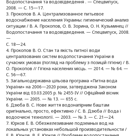
Водопостачання та водовідведення . — Спецвипуск,
2008. — С. 15—17.
3. Прокопов В. А. Централизованное питьевое
водоснабжение населения Украины: гигиенический анализ
ситуации / В. А. Прокопов, О. В. Зорина, О. Н. Кузьминец //
Водопостачання та водовідведення. — Спецвипуск, 2008.
—
С. 18—24.
4. Прокопов В. О. Стан та якість питної води
централізованих систем водопостачання України в
сучасних умовах (погляд на проблему з позицій гігієни) / В.
О. Прокопов // Гігієна населених місць. — 2014. — № 64. —
С. 56—67.
5. Загальнодержавна цільова програма «Питна вода
України» на 2006—2020 роки, затверджена Законом
України від 03.03.2005 р. № 2455-IV // Офіційний вісник
України. — 2005. — № 13. — 655 с.
6. Дзюба В. С. Нове життя водонапірним баштам
оригінально, просто, ефективно / С. В. Дзюба // Вода і
водоочисні технології. — 2003. — № 3. — С. 21—24.
7. Юрков Е. В. Обезжелезивание подземных вод на
локальных установках небольшой производительности /
Е. В. Юрков, В. Е. Юрков // Проблеми водопостачання,