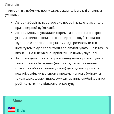
Ліцензія
Автори, які публікуються у цьому журналі, згодні з такими
умовами:
Автори зберігають авторське право і надають журналу
право першої публі­кації.
Автори можуть укладати окремі, додат­кові договірні
угоди з неексклюзив­ного поширення опублікованої
журналом версії статті (наприклад, розмістити її в
інститутському репозиторії або опубліку­вати її в книзі), з
визнанням її первісної публікації в цьому журналі.
Авторам дозволяється і рекомендується розміщувати
їхню роботу в Інтернеті (наприклад, в інституційних
сховищах або на їхньому сайті) до і під час процесу
подачі, оскільки це сприяє продуктивним обмінам, а
також швидшому і ширшому цитуванню опубліко­ва­них
робіт (див. вплив відкритого доступу).
Мова
English