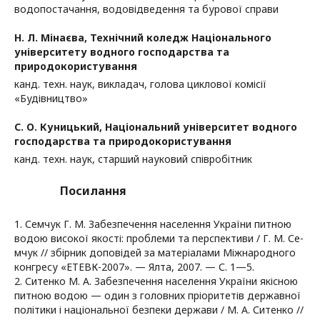
водопостачання, водовідведення та бурової справи
Н. Л. Мінаєва,
Технічний коледж Національного
університету водного господарства та
природокористування
канд. техн. наук, викладач, голова циклової комісії
«Будівництво»
С. О. Куницький,
Національний університет водного
господарства та природокористування
канд. техн. наук, старший науковий співробітник
Посилання
1. Семчук Г. М. Забезпечення населення України питною
водою високої якості: проблеми та перспективи / Г. М. Се-
мчук // збірник доповідей за матеріалами Міжнародного
конгресу «ЕТЕВК-2007». — Ялта, 2007. — С. 1—5.
2. Ситенко М. А. Забезпечення населення України якісною
питною водою — один з головних пріоритетів державної
політики і національної безпеки держави / М. А. Ситенко //