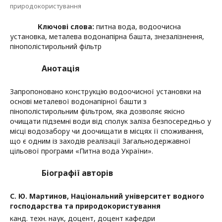
природокористування
Ключові слова:
питна вода, водоочисна
установка, металева водонапірна башта, знезалізнення,
пінополістирольний фільтр
Анотація
Запропоновано конструкцію водоочисної установки на
основі металевої водонапірної башти з
пінополістирольним фільтром, яка дозволяє якісно
очищати підземні води від сполук заліза безпосередньо у
місці водозабору чи доочищати в місцях її споживання,
що є одним із заходів реалізації Загальнодержавної
цільової програми «Питна вода України».
Біографії авторів
С. Ю. Мартинов,
Національний університет водного
господарства та природокористування
канд. техн. наук, доцент, доцент кафедри