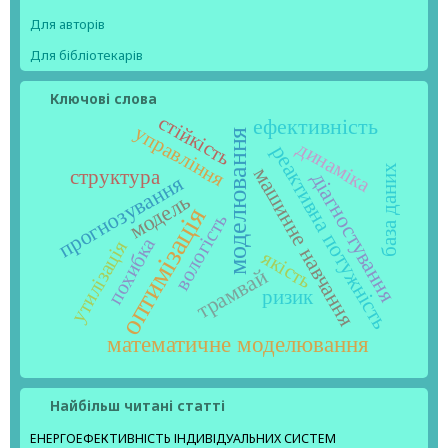
Для авторів
Для бібліотекарів
Ключові слова
стійкість
ефективність
управління
моделювання
динаміка
реактивна потужність
база даних
машинне навчання
структура
діагностування
прогнозування
модель
оптимізація
вологість
похибка
утилізація
якість
трамвай
ризик
математичне моделювання
Найбільш читані статті
ЕНЕРГОЕФЕКТИВНІСТЬ ІНДИВІДУАЛЬНИХ СИСТЕМ