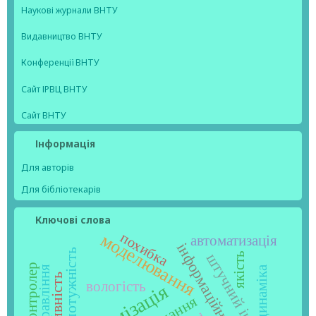
Наукові журнали ВНТУ
Видавництво ВНТУ
Конференції ВНТУ
Сайт ІРВЦ ВНТУ
Сайт ВНТУ
Інформація
Для авторів
Для бібліотекарів
Ключові слова
моделювання
похибка
автоматизація
штучний інтелект
якість
мікроконтролер
динаміка
управління
вологість
оптимізація