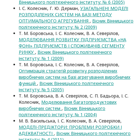
Вінницького політехнічного інституту: № 6 (2005)
І. С. Колесник, Г. Ю. Дерман,
УЗАГАЛЬНЕНІ МОДЕЛІ
РОЗПОДІЛЕНИХ СИСТЕМ НА БАЗІ МЕТОДУ
ОПТИМАЛЬНОГО АГРЕГУВАННЯ
,
Вісник Вінницького
політехнічного інституту: № 2 (2009)
Т. М. Боровська, І. С. Колесник, В. А. Северілов,
МОДЕЛЮВАННЯ РОЗВИТКУ ПІДПРИЄМСТВА «НА
ФОНІ» ПІДПРИЄМСТВ І СПОЖИВАЧІВ СЕГМЕНТУ
РИНКУ
,
Вісник Вінницького політехнічного
інституту: № 1 (2009)
Т. М. Боровська, І. С. Колесник, В. А. Северілов,
Оптимізація стратегій розвитку розподілених
виробничих систем на базі агрегування виробничих
функцій
,
Вісник Вінницького політехнічного
інституту: № 5 (2005)
Т. М. Боровська, В. А. Северілов, С. П. Бадьора, І. С.
Колесник,
Моделювання багатопродуктових
виробничих систем
,
Вісник Вінницького
політехнічного інституту: № 1 (2004)
М. В. Васильська, І. С. Колесник, В. А. Северілов,
МОДЕЛІ-ПРЕДІКТОРИ: ПРОБЛЕМИ РОЗРОБКИ І
АДЕКВАТНОСТІ
,
Вісник Вінницького політехнічного
інституту: № 4 (2011)