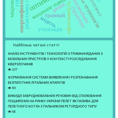
інформаційна технологія
реактивна потужність
енергоефективність
машинне навчання
теплообмін
ефективність
ризик
структура
трамвай
модель
утилізація
Найбільш читані статті
АНАЛІЗ ІНСТРУМЕНТІВ І ТЕХНОЛОГІЙ ОТРИМАННЯДАНИХ З
МОБІЛЬНИХ ПРИСТРОЇВ У КОНТЕКСТІ РОЗСЛІДУВАННЯ
КІБЕРЗЛОЧИНІВ
207
ФОРМУВАННЯ СИСТЕМИ ВИЯВЛЕННЯ І РОЗПІЗНАВАННЯ
БЕЗПІЛОТНИХ ЛІТАЛЬНИХ АПАРАТІВ
69
ВИКИДИ ЗАБРУДНЮВАЛЬНИХ РЕЧОВИН ВІД СПАЛЮВАННЯ
ПОШИРЕНИХ НА РИНКУ УКРАЇНИ ПЕЛЕТ ЯК ПАЛИВА ДЛЯ
ПЕЛЕТНОГО КОТЛА З ПАЛЬНИКОМ РЕТОРДНОГО ТИПУ
68