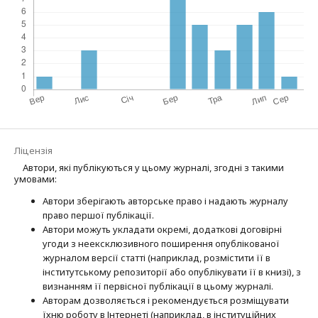
Ліцензія
Автори, які публікуються у цьому журналі, згодні з такими
умовами:
Автори зберігають авторське право і надають журналу
право першої публі­кації.
Автори можуть укладати окремі, додат­кові договірні
угоди з неексклюзив­ного поширення опублікованої
журналом версії статті (наприклад, розмістити її в
інститутському репозиторії або опубліку­вати її в книзі), з
визнанням її первісної публікації в цьому журналі.
Авторам дозволяється і рекомендується розміщувати
їхню роботу в Інтернеті (наприклад, в інституційних