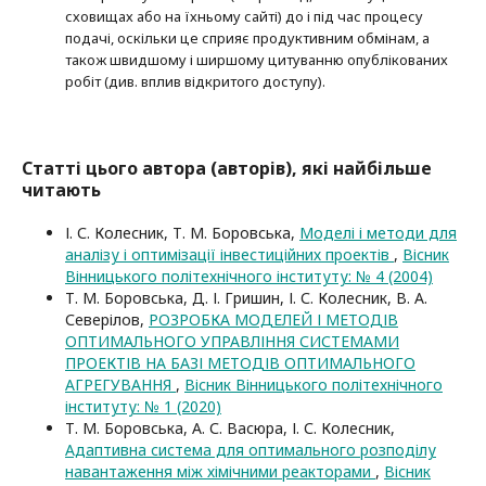
сховищах або на їхньому сайті) до і під час процесу
подачі, оскільки це сприяє продуктивним обмінам, а
також швидшому і ширшому цитуванню опубліко­ва­них
робіт (див. вплив відкритого доступу).
Статті цього автора (авторів), які найбільше
читають
І. С. Колесник, Т. М. Боровська,
Моделі і методи для
аналізу і оптимізації інвестиційних проектів
,
Вісник
Вінницького політехнічного інституту: № 4 (2004)
Т. М. Боровська, Д. І. Гришин, І. С. Колесник, В. А.
Северілов,
РОЗРОБКА МОДЕЛЕЙ І МЕТОДІВ
ОПТИМАЛЬНОГО УПРАВЛІННЯ СИСТЕМАМИ
ПРОЕКТІВ НА БАЗІ МЕТОДІВ ОПТИМАЛЬНОГО
АГРЕГУВАННЯ
,
Вісник Вінницького політехнічного
інституту: № 1 (2020)
Т. М. Боровська, А. С. Васюра, І. С. Колесник,
Адаптивна система для оптимального розподілу
навантаження між хімічними реакторами
,
Вісник