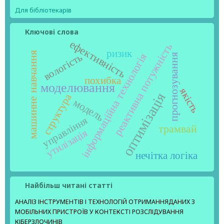
Для бібліотекарів
Ключові слова
ефективність
реактивна потужність
ризик
машинне навчання
інформаційна технологія
вологість
прогнозування
похибка
моделювання
якість
оптимізація
структура
модель
управління
трамвай
утилізація
нечітка логіка
Найбільш читані статті
АНАЛІЗ ІНСТРУМЕНТІВ І ТЕХНОЛОГІЙ ОТРИМАННЯДАНИХ З
МОБІЛЬНИХ ПРИСТРОЇВ У КОНТЕКСТІ РОЗСЛІДУВАННЯ
КІБЕРЗЛОЧИНІВ