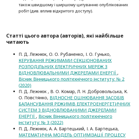
також швидшому і ширшому цитуванню опубліко­ва­них
робіт (див. вплив відкритого доступу).
Статті цього автора (авторів), які найбільше
читають
П. Д. Лежнюк, О. О. Рубаненко, І. О. Гунько,
КЕРУВАННЯ РЕЖИМАМИ СЕКЦІОНОВАНИХ
РОЗПОДІЛЬНИХ ЕЛЕКТРИЧНИХ МЕРЕЖ З
ВІДНОВЛЮВАЛЬНИМИ ДЖЕРЕЛАМИ ЕНЕРГІЇ
,
Вісник Вінницького політехнічного інституту: № 2
(2020)
П. Д. Лежнюк , В. О. Комар, Л. Н. Добровольська, К.
О. Повстянко,
ВІДНОСНЕ ОЦІНЮВАННЯ ЗАСОБІВ
БАЛАНСУВАННЯ РЕЖИМІВ ЕЛЕКТРОЕНЕРГЕТИЧНИХ
СИСТЕМ З ВІДНОВЛЮВАНИМИ ДЖЕРЕЛАМИ
ЕНЕРГІЇ
,
Вісник Вінницького політехнічного
інституту: № 3 (2022)
П. Д. Лежнюк, А. А. Бартецький, І. А. Бартецька,
МАТЕМАТИЧНА МОДЕЛЬ ОПТИМІЗАЦІЇ ПРОЦЕСУ