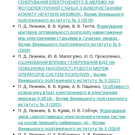
ГЕНЕРУВАННЯ ЕЛЕКТРОЕНЕРГІЇ В МЕРЕЖУ НА
ФОТОЕЛЕКТРИЧНІЙ СТАНЦІЇ З ВИКОРИСТАННЯМ
АПАРАТУ НЕЧІТКИХ МНОЖИН
,
Вісник Вінницького
політехнічного інституту: № 3 (2018)
П. Д. Лежнюк, В. В. Кулик, В. В. Тептя,
Формування
критеріїв оптимальності розподілу навантаження
між електричними станціями в сучасних умовах
,
Вісник Вінницького політехнічного інституту: № 6
(2008)
П. Д. Лежнюк, Ю. В. Малогулко, И. О. Прокопенко,
ОЦІНЮВАННЯ ВПЛИВУ ГЕНЕРУВАННЯ ВДЕ НА
ПОКАЗНИКИ НАДІЙНОСТІ РОБОТИ МЕРЕЖ
ОПЕРАТОРІВ СИСТЕМ РОЗПОДІЛУ
,
Вісник
Вінницького політехнічного інституту: № 3 (2021)
П. Д. Лежнюк, В. В. Кулик, А. В. Пашенко,
Особливості
розрахунку втрат електроенергії в електричних
мережах 0,38 кВ
,
Вісник Вінницького політехнічного
інституту: № 3 (2005)
П. Д. Лежнюк, В. В. Кулик, Н. В. Собчук,
Формування
умов самооптимізації електроенергетичних систем
на основі принципу найменшої дії
,
Вісник
Вінницького політехнічного інституту: № 3 (2004)
П. Д. Лежнюк, О. Є. Рубаненко, А. В. Килимчук,