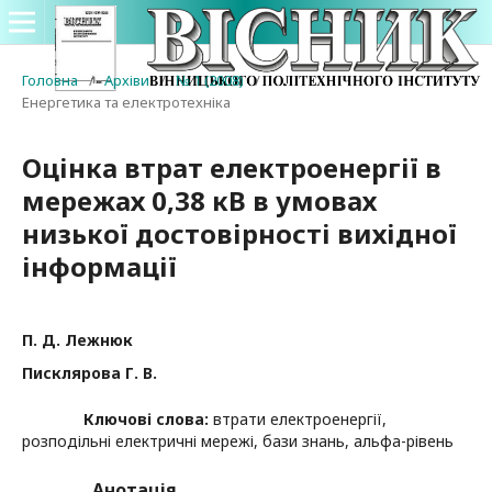
Головна
/
Архіви
/
№ 1 (2008)
/
Енергетика та електротехніка
Оцінка втрат електроенергії в
мережах 0,38 кВ в умовах
низької достовірності вихідної
інформації
П. Д. Лежнюк
Писклярова Г. В.
Ключові слова:
втрати електроенергії,
розподільні електричні мережі, бази знань, альфа-рівень
Анотація