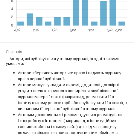
Ліцензія
Автори, які публікуються у цьому журналі, згодні з такими
умовами:
Автори зберігають авторське право і надають журналу
право першої публі­кації.
Автори можуть укладати окремі, додат­кові договірні
угоди з неексклюзив­ного поширення опублікованої
журналом версії статті (наприклад, розмістити її в
інститутському репозиторії або опубліку­вати її в книзі), з
визнанням її первісної публікації в цьому журналі.
Авторам дозволяється і рекомендується розміщувати
їхню роботу в Інтернеті (наприклад, в інституційних
сховищах або на їхньому сайті) до і під час процесу
подачі, оскільки це сприяє продуктивним обмінам, а