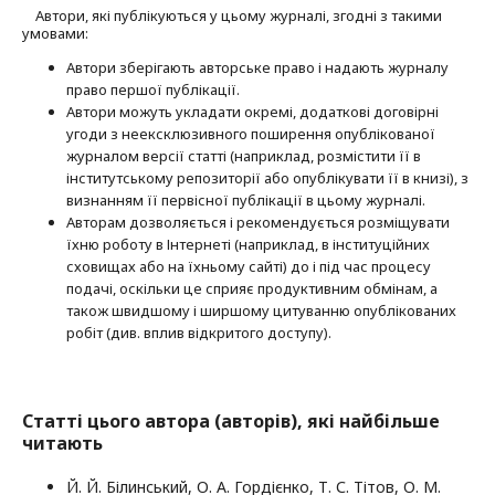
Автори, які публікуються у цьому журналі, згодні з такими
умовами:
Автори зберігають авторське право і надають журналу
право першої публі­кації.
Автори можуть укладати окремі, додат­кові договірні
угоди з неексклюзив­ного поширення опублікованої
журналом версії статті (наприклад, розмістити її в
інститутському репозиторії або опубліку­вати її в книзі), з
визнанням її первісної публікації в цьому журналі.
Авторам дозволяється і рекомендується розміщувати
їхню роботу в Інтернеті (наприклад, в інституційних
сховищах або на їхньому сайті) до і під час процесу
подачі, оскільки це сприяє продуктивним обмінам, а
також швидшому і ширшому цитуванню опубліко­ва­них
робіт (див. вплив відкритого доступу).
Статті цього автора (авторів), які найбільше
читають
Й. Й. Білинський, О. А. Гордієнко, Т. С. Тітов, О. М.