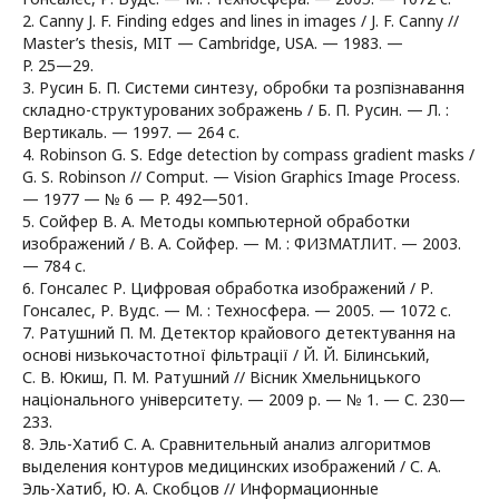
2. Canny J. F. Finding edges and lines in images / J. F. Canny //
Master’s thesis, MIT — Cambridge, USA. — 1983. —
P. 25—29.
3. Русин Б. П. Системи синтезу, обробки та розпізнавання
складно-структурованих зображень / Б. П. Русин. — Л. :
Вертикаль. — 1997. — 264 с.
4. Robinson G. S. Edge detection by compass gradient masks /
G. S. Robinson // Comput. — Vision Graphics Image Process.
— 1977 — № 6 — P. 492—501.
5. Сойфер В. А. Методы компьютерной обработки
изображений / В. А. Сойфер. — М. : ФИЗМАТЛИТ. — 2003.
— 784 с.
6. Гонсалес Р. Цифровая обработка изображений / Р.
Гонсалес, Р. Вудс. — М. : Техносфера. — 2005. — 1072 с.
7. Ратушний П. М. Детектор крайового детектування на
основі низькочастотної фільтрації / Й. Й. Білинський,
С. В. Юкиш, П. М. Ратушний // Вісник Хмельницького
національного університету. — 2009 р. — № 1. — С. 230—
233.
8. Эль-Хатиб С. А. Сравнительный анализ алгоритмов
выделения контуров медицинских изображений / С. А.
Эль-Хатиб, Ю. А. Скобцов // Информационные