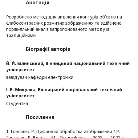
Анотація
Розроблено метод для виділення контурів об’єктів на
слабоконтрасних розмитих зображеннях та здійснено
порівняльний аналіз запропонованого методу із
традиційними.
Біографії авторів
Й. Й. Білинський,
Вінницький національний технічний
університет
завідувач кафедри електроніки
І. В. Микулка,
Вінницький національний технічний
університет
студентка
Посилання
1. Гонсалес Р. Цифровая обработка изображений / Р.
Гонсалес, Р. Вудс. — М. : Техносфера. — 2005. — 1072 с.