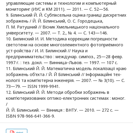
управляющие системы и технологии и компьютерный
мониторинг (ИУС и КМ 2011). — 2011. — C. 52—56.
9. Білинський Й. Й. Субпіксельна оцінка границі дискретних
зображень / Й. Й. Білинський, О. С. Городецька,
П. М. Ратушний // Вісник Хмельницького національного
університету. — 2007. — Т. 2., № 4. — С. 143—146.
10. Билинский И. И. Методика коррекции погрешности
светотени на основе многоэлементного фотоприёмного
уст-ройства / И. И. Билинский // Наука и
предпринимательство : междунар. симпоз., 25—28 февр.
1997 г. : тез. докл. — Винница–Львов. — 1997. — 107 с.
11. Білинський Й. Й. Математична модель локалізації краю
зображень об’єкта / Й. Й Білинський // Інформаційні тех-
нології та комп’ютерна інженерія. — 2007. — № 3(10). — С.
73—79. — ISSN 1999-9941.
12. Білинський Й. Й. Методи обробки зображень в
комп’ютеризованих оптико-електронних системах : моног.
/
Й. Й. Білинський. — Вінниця : ВНТУ. — 2010. — 272 с. —
ISBN 978-966-641-366-9.