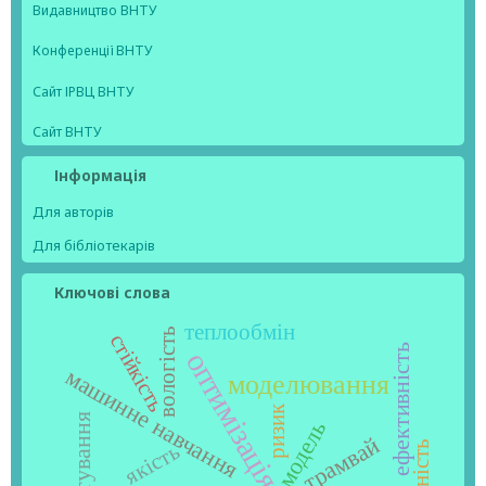
Видавництво ВНТУ
Конференції ВНТУ
Сайт ІРВЦ ВНТУ
Сайт ВНТУ
Інформація
Для авторів
Для бібліотекарів
Ключові слова
теплообмін
вологість
стійкість
ефективність
оптимізація
машинне навчання
моделювання
ризик
модель
трамвай
якість