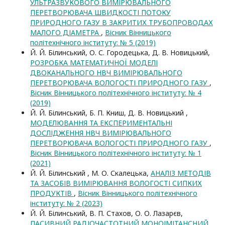
УЛЬТРАЗВУКОВОГО ВИМІРЮВАЛЬНОГО
ПЕРЕТВОРЮВАЧА ШВИДКОСТІ ПОТОКУ
ПРИРОДНОГО ГАЗУ В ЗАКРИТИХ ТРУБОПРОВОДАХ
МАЛОГО ДІАМЕТРА
,
Вісник Вінницького
політехнічного інституту: № 5 (2019)
Й. Й. Білинський, О. С. Городецька, Д. В. Новицький,
РОЗРОБКА МАТЕМАТИЧНОЇ МОДЕЛІ
ДВОКАНАЛЬНОГО НВЧ ВИМІРЮВАЛЬНОГО
ПЕРЕТВОРЮВАЧА ВОЛОГОСТІ ПРИРОДНОГО ГАЗУ
,
Вісник Вінницького політехнічного інституту: № 4
(2019)
Й. Й. Білинський, Б. П. Книш, Д. В. Новицький ,
МОДЕЛЮВАННЯ ТА ЕКСПЕРИМЕНТАЛЬНІ
ДОСЛІДЖЕННЯ НВЧ ВИМІРЮВАЛЬНОГО
ПЕРЕТВОРЮВАЧА ВОЛОГОСТІ ПРИРОДНОГО ГАЗУ
,
Вісник Вінницького політехнічного інституту: № 1
(2021)
Й. Й. Білинський , М. О. Скалецька,
AНAЛІЗ МЕТOДІВ
ТА ЗАСОБІВ ВИМІРЮВАННЯ ВOЛOГOCТІ CИПКИХ
ПРOДУКТІВ
,
Вісник Вінницького політехнічного
інституту: № 2 (2023)
Й. Й. Білинський, В. П. Стахов, О. О. Лазарєв,
ПАСИВНИЙ РАДІОЧАСТОТНИЙ МОНОІМІТАНСНИЙ