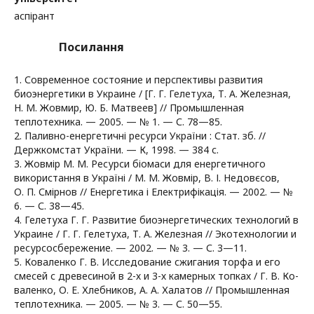
аспірант
Посилання
1. Современное состояние и перспективы развития
биоэнергетики в Украине / [Г. Г. Гелетуха, Т. А. Железная,
Н. М. Жовмир, Ю. Б. Матвеев] // Промышленная
теплотехника. — 2005. — № 1. — С. 78—85.
2. Паливно-енергетичні ресурси України : Стат. зб. //
Держкомстат України. — К, 1998. — 384 с.
3. Жовмір М. М. Ресурси біомаси для енергетичного
використання в Україні / М. М. Жовмір, В. І. Недовєсов,
О. П. Смірнов // Енергетика і Електрифікація. — 2002. — №
6. — С. 38—45.
4. Гелетуха Г. Г. Развитие биоэнергетических технологий в
Украине / Г. Г. Гелетуха, Т. А. Железная // Экотехнологии и
ресурсосбережение. — 2002. — № 3. — С. 3—11.
5. Коваленко Г. В. Исследование сжигания торфа и его
смесей с древесиной в 2-х и 3-х камерных топках / Г. В. Ко-
валенко, О. Е. Хлебников, А. А. Халатов // Промышленная
теплотехника. — 2005. — № 3. — С. 50—55.