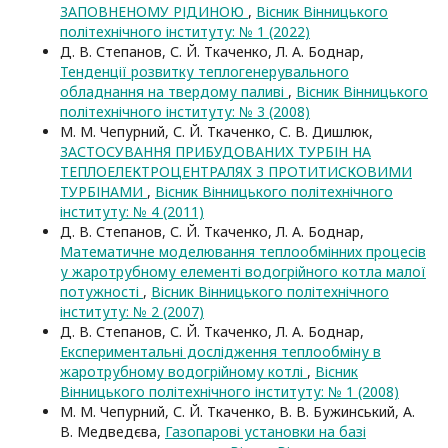
ЗАПОВНЕНОМУ РІДИНОЮ
,
Вісник Вінницького
політехнічного інституту: № 1 (2022)
Д. В. Степанов, С. Й. Ткаченко, Л. А. Боднар,
Тенденції розвитку теплогенерувального
обладнання на твердому паливі
,
Вісник Вінницького
політехнічного інституту: № 3 (2008)
М. М. Чепурний, С. Й. Ткаченко, С. В. Дишлюк,
ЗАСТОСУВАННЯ ПРИБУДОВАНИХ ТУРБІН НА
ТЕПЛОЕЛЕКТРОЦЕНТРАЛЯХ З ПРОТИТИСКОВИМИ
ТУРБІНАМИ
,
Вісник Вінницького політехнічного
інституту: № 4 (2011)
Д. В. Степанов, С. Й. Ткаченко, Л. А. Боднар,
Математичне моделювання теплообмінних процесів
у жаротрубному елементі водогрійного котла малої
потужності
,
Вісник Вінницького політехнічного
інституту: № 2 (2007)
Д. В. Степанов, С. Й. Ткаченко, Л. А. Боднар,
Експериментальні дослідження теплообміну в
жаротрубному водогрійному котлі
,
Вісник
Вінницького політехнічного інституту: № 1 (2008)
М. М. Чепурний, С. Й. Ткаченко, В. В. Бужинський, А.
В. Медведєва,
Газопарові установки на базі