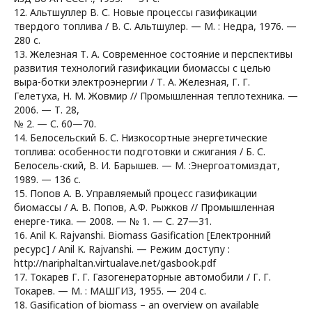
12. Альтшуллер В. С. Новые процессы газификации
твердого топлива / В. С. Альтшулер. — М. : Недра, 1976. —
280 с.
13. Железная Т. А. Современное состояние и перспективы
развития технологий газификации биомассы с целью
выра-ботки электроэнергии / Т. А. Железная, Г. Г.
Гелетуха, Н. М. Жовмир // Промышленная теплотехника. —
2006. — Т. 28,
№ 2. — С. 60—70.
14. Белосельский Б. С. Низкосортные энергетические
топлива: особенности подготовки и сжигания / Б. С.
Белосель-ский, В. И. Барышев. — М. :Энергоатомиздат,
1989. — 136 с.
15. Попов А. В. Управляемый процесс газификации
биомассы / А. В. Попов, А.Ф. Рыжков // Промышленная
енерге-тика. — 2008. — № 1. — С. 27—31.
16. Anil K. Rajvanshi. Biomass Gasification [Електронний
ресурс] / Anil K. Rajvanshi. — Режим доступу :
http://nariphaltan.virtualave.net/gasbook.pdf
17. Токарев Г. Г. Газогенераторные автомобили / Г. Г.
Токарев. — М. : МАШГИЗ, 1955. — 204 с.
18. Gasification of biomass – an overview on available