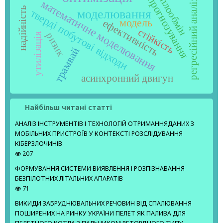
теплообмін
прогнозування
математичне моделювання
регресійний аналіз
надійність
тверді побутові відходи
моделювання
ефективність
модель
стійкість
ризик
утилізація
трамвай
асинхронний двигун
Найбільш читані статті
АНАЛІЗ ІНСТРУМЕНТІВ І ТЕХНОЛОГІЙ ОТРИМАННЯДАНИХ З
МОБІЛЬНИХ ПРИСТРОЇВ У КОНТЕКСТІ РОЗСЛІДУВАННЯ
КІБЕРЗЛОЧИНІВ
207
ФОРМУВАННЯ СИСТЕМИ ВИЯВЛЕННЯ І РОЗПІЗНАВАННЯ
БЕЗПІЛОТНИХ ЛІТАЛЬНИХ АПАРАТІВ
71
ВИКИДИ ЗАБРУДНЮВАЛЬНИХ РЕЧОВИН ВІД СПАЛЮВАННЯ
ПОШИРЕНИХ НА РИНКУ УКРАЇНИ ПЕЛЕТ ЯК ПАЛИВА ДЛЯ