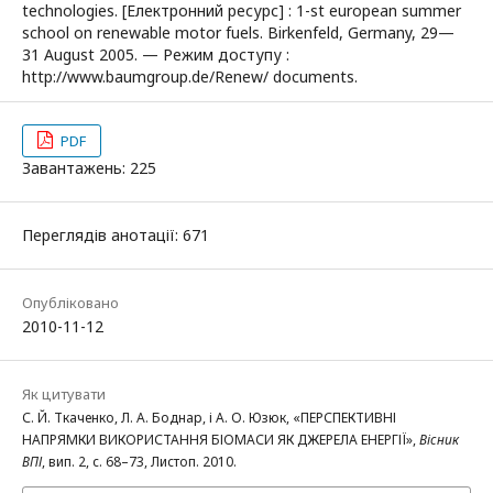
technologies. [Електронний ресурс] : 1-st european summer
school on renewable motor fuels. Birkenfeld, Germany, 29—
31 August 2005. — Режим доступу :
http://www.baumgroup.de/Renew/ documents.
PDF
Завантажень: 225
Переглядів анотації: 671
Опубліковано
2010-11-12
Як цитувати
С. Й. Ткаченко, Л. А. Боднар, і А. О. Юзюк, «ПЕРСПЕКТИВНІ
НАПРЯМКИ ВИКОРИСТАННЯ БІОМАСИ ЯК ДЖЕРЕЛА ЕНЕРГІЇ»,
Вісник
ВПІ
, вип. 2, с. 68–73, Листоп. 2010.