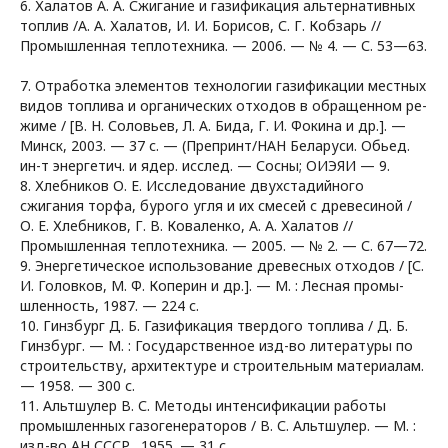
6. Халатов А. А. Сжигание и газификация альтернативных
топлив /А. А. Халатов, И. И. Борисов, С. Г. Кобзарь //
Промышленная теплотехника. — 2006. — № 4. — С. 53—63.
7. Отработка элементов технологии газификации местных
видов топлива и органических отходов в обращенном ре-
жиме / [В. Н. Соловьев, Л. А. Бида, Г. И. Фокина и др.]. —
Минск, 2003. — 37 с. — (Препринт/НАН Беларуси. Обьед.
ин-т энергетич. и ядер. исслед. — Сосны; ОИЭЯИ — 9.
8. Хлебников О. Е. Исследование двухстадийного
сжигания торфа, бурого угля и их смесей с древесиной /
О. Е. Хлебников, Г. В. Коваленко, А. А. Халатов //
Промышленная теплотехника. — 2005. — № 2. — С. 67—72.
9. Энергетическое использование древесных отходов / [С.
И. Головков, М. Ф. Коперин и др.]. — М. : Лесная промы-
шленность, 1987. — 224 с.
10. Гинзбург Д. Б. Газификация твердого топлива / Д. Б.
Гинзбург. — М. : Государственное изд-во литературы по
строительству, архитектуре и строительным материалам.
— 1958. — 300 с.
11. Альтшулер В. С. Методы интенсификации работы
промышленных газогенераторов / В. С. Альтшулер. — М. :
изд-во АН СССР., 1955. — 31 с.