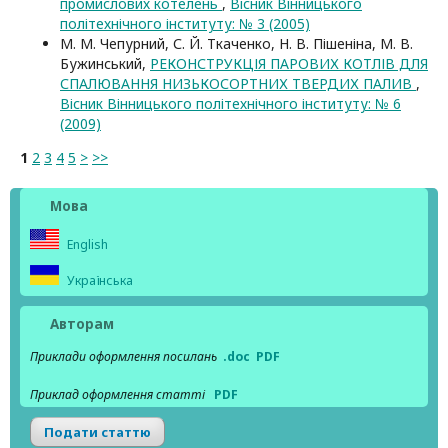
промислових котелень
,
Вісник Вінницького
політехнічного інституту: № 3 (2005)
М. М. Чепурний, С. Й. Ткаченко, Н. В. Пішеніна, М. В.
Бужинський,
РЕКОНСТРУКЦІЯ ПАРОВИХ КОТЛІВ ДЛЯ
СПАЛЮВАННЯ НИЗЬКОСОРТНИХ ТВЕРДИХ ПАЛИВ
,
Вісник Вінницького політехнічного інституту: № 6
(2009)
1
2
3
4
5
>
>>
Мова
English
Українська
Авторам
Приклади оформлення посилань
.doc
PDF
Приклад оформлення статті
PDF
Подати статтю