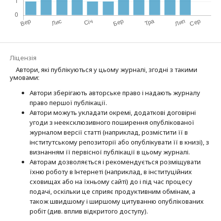
Ліцензія
Автори, які публікуються у цьому журналі, згодні з такими
умовами:
Автори зберігають авторське право і надають журналу
право першої публі­кації.
Автори можуть укладати окремі, додат­кові договірні
угоди з неексклюзив­ного поширення опублікованої
журналом версії статті (наприклад, розмістити її в
інститутському репозиторії або опубліку­вати її в книзі), з
визнанням її первісної публікації в цьому журналі.
Авторам дозволяється і рекомендується розміщувати
їхню роботу в Інтернеті (наприклад, в інституційних
сховищах або на їхньому сайті) до і під час процесу
подачі, оскільки це сприяє продуктивним обмінам, а
також швидшому і ширшому цитуванню опубліко­ва­них
робіт (див. вплив відкритого доступу).