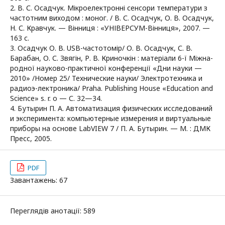
2. В. С. Осадчук. Мікроелектронні сенсори температури з
частотним виходом : моног. / В. С. Осадчук, О. В. Осадчук,
Н. С. Кравчук. — Вінниця : «УНІВЕРСУМ-Вінниця», 2007. —
163 с.
3. Осадчук О. В. USB-частотомір/ О. В. Осадчук, С. В.
Барабан, О. С. Звягін, Р. В. Криночкін : матеріали 6-ї Міжна-
родної науково-практичної конференції «Дни науки —
2010» /Номер 25/ Технические науки/ Электротехника и
радиоэ-лектроника/ Praha. Publishing House «Education and
Science» s. r. o — С. 32—34.
4. Бутырин П. А. Автоматизация физических исследований
и эксперимента: компьютерные измерения и виртуальные
приборы на основе LabVIEW 7 / П. А. Бутырин. — М. : ДМК
Пресс, 2005.
PDF
Завантажень: 67
Переглядів анотації: 589