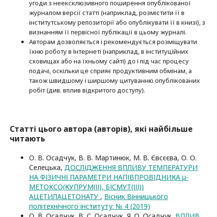
угоди з неексклюзив­ного поширення опублікованої
журналом версії статті (наприклад, розмістити її в
інститутському репозиторії або опубліку­вати її в книзі), з
визнанням її первісної публікації в цьому журналі.
Авторам дозволяється і рекомендується розміщувати
їхню роботу в Інтернеті (наприклад, в інституційних
сховищах або на їхньому сайті) до і під час процесу
подачі, оскільки це сприяє продуктивним обмінам, а
також швидшому і ширшому цитуванню опубліко­ва­них
робіт (див. вплив відкритого доступу).
Статті цього автора (авторів), які найбільше
читають
О. В. Осадчук, В. В. Мартинюк, М. В. Євсєєва, О. О.
Селецька,
ДОСЛІДЖЕННЯ ВПЛИВУ ТЕМПЕРАТУРИ
НА ФІЗИЧНІ ПАРАМЕТРИ НАПІВПРОВІДНИКА µ-
МЕТОКСО(КУПРУМ(ІІ), БІСМУТ(ІІІ))
АЦЕТИЛАЦЕТОНАТУ
,
Вісник Вінницького
політехнічного інституту: № 4 (2019)
О. В. Осадчук, В. С. Осадчук, Я. О. Осадчук,
ВПЛИВ