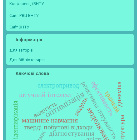
Конференції ВНТУ
Сайт ІРВЦ ВНТУ
Сайт ВНТУ
Інформація
Для авторів
Для бібліотекарів
Ключові слова
ефективність
реактивна потужність
динаміка
електропривод
трамвай
оптимізація
штучний інтелект
модель
вологість
ідентифікація
моделювання
структура
машинне навчання
тверді побутові відходи
ризик
діагностування
якість