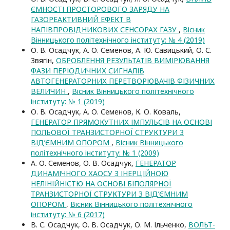
ЄМНОСТІ ПРОСТОРОВОГО ЗАРЯДУ НА
ГАЗОРЕАКТИВНИЙ ЕФЕКТ В
НАПІВПРОВІДНИКОВИХ СЕНСОРАХ ГАЗУ
,
Вісник
Вінницького політехнічного інституту: № 4 (2019)
О. В. Осадчук, А. О. Семенов, А. Ю. Савицький, О. С.
Звягін,
ОБРОБЛЕННЯ РЕЗУЛЬТАТІВ ВИМІРЮВАННЯ
ФАЗИ ПЕРІОДИЧНИХ СИГНАЛІВ
АВТОГЕНЕРАТОРНИХ ПЕРЕТВОРЮВАЧІВ ФІЗИЧНИХ
ВЕЛИЧИН
,
Вісник Вінницького політехнічного
інституту: № 1 (2019)
О. В. Осадчук, А. О. Семенов, К. О. Коваль,
ГЕНЕРАТОР ПРЯМОКУТНИХ ІМПУЛЬСІВ НА ОСНОВІ
ПОЛЬОВОЇ ТРАНЗИСТОРНОЇ СТРУКТУРИ З
ВІД’ЄМНИМ ОПОРОМ
,
Вісник Вінницького
політехнічного інституту: № 1 (2009)
А. О. Семенов, О. В. Осадчук,
ГЕНЕРАТОР
ДИНАМІЧНОГО ХАОСУ З ІНЕРЦІЙНОЮ
НЕЛІНІЙНІСТЮ НА ОСНОВІ БІПОЛЯРНОЇ
ТРАНЗИСТОРНОЇ СТРУКТУРИ З ВІД’ЄМНИМ
ОПОРОМ
,
Вісник Вінницького політехнічного
інституту: № 6 (2017)
В. С. Осадчук, О. В. Осадчук, О. М. Ільченко,
ВОЛЬТ-