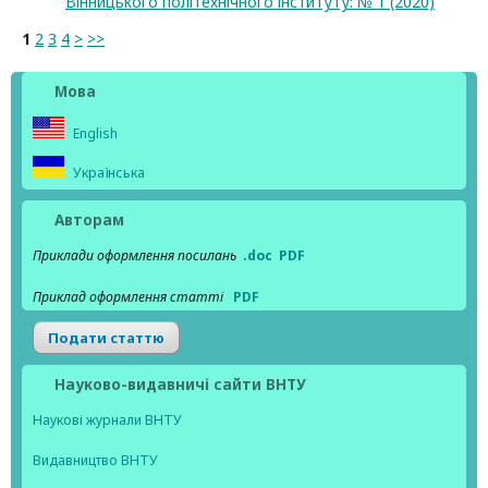
Вінницького політехнічного інституту: № 1 (2020)
1
2
3
4
>
>>
Мова
English
Українська
Авторам
Приклади оформлення посилань
.doc
PDF
Приклад оформлення статті
PDF
Подати статтю
Науково-видавничі сайти ВНТУ
Наукові журнали ВНТУ
Видавництво ВНТУ