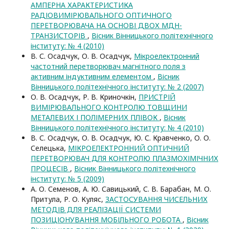
АМПЕРНА ХАРАКТЕРИСТИКА
РАДІОВИМІРЮВАЛЬНОГО ОПТИЧНОГО
ПЕРЕТВОРЮВАЧА НА ОСНОВІ ДВОХ МДН-
ТРАНЗИСТОРІВ
,
Вісник Вінницького політехнічного
інституту: № 4 (2010)
В. С. Осадчук, О. В. Осадчук,
Мікроелектронний
частотний перетворювач магнітного поля з
активним індуктивним елементом
,
Вісник
Вінницького політехнічного інституту: № 2 (2007)
О. В. Осадчук, Р. В. Криночкін,
ПРИСТРІЙ
ВИМІРЮВАЛЬНОГО КОНТРОЛЮ ТОВЩИНИ
МЕТАЛЕВИХ І ПОЛІМЕРНИХ ПЛІВОК
,
Вісник
Вінницького політехнічного інституту: № 4 (2010)
В. С. Осадчук, О. В. Осадчук, Ю. С. Кравченко, О. О.
Селецька,
МІКРОЕЛЕКТРОННИЙ ОПТИЧНИЙ
ПЕРЕТВОРЮВАЧ ДЛЯ КОНТРОЛЮ ПЛАЗМОХІМІЧНИХ
ПРОЦЕСІВ
,
Вісник Вінницького політехнічного
інституту: № 5 (2009)
А. О. Семенов, А. Ю. Савицький, С. В. Барабан, М. О.
Притула, Р. О. Куляс,
ЗАСТОСУВАННЯ ЧИСЕЛЬНИХ
МЕТОДІВ ДЛЯ РЕАЛІЗАЦІЇ СИСТЕМИ
ПОЗИЦІОНУВАННЯ МОБІЛЬНОГО РОБОТА
,
Вісник