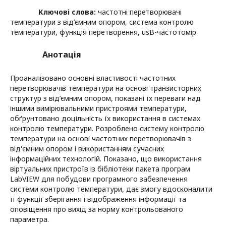
Ключові слова:
частотні перетворювачі
температури з від’ємним опором, система контролю
температури, функція перетворення, usВ-частотомір
Анотація
Проаналізовано основні властивості частотних
перетворювачів температури на основі транзисторних
структур з від’ємним опором, показані їх переваги над
іншими вимірювальними пристроями температури,
обґрунтовано доцільність їх використання в системах
контролю температури. Розроблено систему контролю
температури на основі частотних перетворювачів з
від'ємним опором і використанням сучасних
інформаційних технологій. Показано, що використання
віртуальних пристроїв із бібліотеки пакета програм
LabVIEW для побудови програмного забезпечення
системи контролю температури, дає змогу вдосконалити
її функції зберігання і відображення інформації та
оповіщення про вихід за норму контрольованого
параметра.