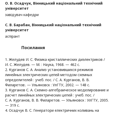
О. В. Осадчук,
Вінницький національний технічний
університет
завідувач кафедри
С. В. Барабан,
Вінницький національний технічний
університет
аспірант
Посилання
1. Желудев И. С. Физика кристаллических диэлектриков /
И. С. Желудев. — М. : Наука, 1968. — 462 с.
2. Курганов С. А. Анализ установившихся режимов
линейных электрических цепей методом схемных
определителей : учеб. пос. / С. А. Курганов, В. В.
Филаретов:. — Ульяновск : УлГТУ, 2002. — 148 с.
3. Курганов С. А. Схемно-алгебраическое моделирование и
расчет линейных электрических цепей : учеб. пос. /
С. А. Курганов, В. В. Филаретов. — Ульяновск : УлГТУ, 2005.
— 319 с.
4. Осадчук В. С. Генератори електричних коливань на