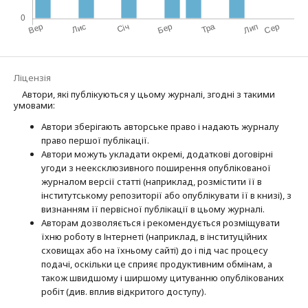
Ліцензія
Автори, які публікуються у цьому журналі, згодні з такими
умовами:
Автори зберігають авторське право і надають журналу
право першої публі­кації.
Автори можуть укладати окремі, додат­кові договірні
угоди з неексклюзив­ного поширення опублікованої
журналом версії статті (наприклад, розмістити її в
інститутському репозиторії або опубліку­вати її в книзі), з
визнанням її первісної публікації в цьому журналі.
Авторам дозволяється і рекомендується розміщувати
їхню роботу в Інтернеті (наприклад, в інституційних
сховищах або на їхньому сайті) до і під час процесу
подачі, оскільки це сприяє продуктивним обмінам, а
також швидшому і ширшому цитуванню опубліко­ва­них
робіт (див. вплив відкритого доступу).