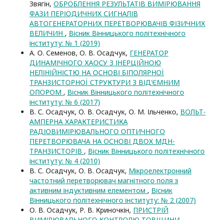
Звягін,
ОБРОБЛЕННЯ РЕЗУЛЬТАТІВ ВИМІРЮВАННЯ
ФАЗИ ПЕРІОДИЧНИХ СИГНАЛІВ
АВТОГЕНЕРАТОРНИХ ПЕРЕТВОРЮВАЧІВ ФІЗИЧНИХ
ВЕЛИЧИН
,
Вісник Вінницького політехнічного
інституту: № 1 (2019)
А. О. Семенов, О. В. Осадчук,
ГЕНЕРАТОР
ДИНАМІЧНОГО ХАОСУ З ІНЕРЦІЙНОЮ
НЕЛІНІЙНІСТЮ НА ОСНОВІ БІПОЛЯРНОЇ
ТРАНЗИСТОРНОЇ СТРУКТУРИ З ВІД’ЄМНИМ
ОПОРОМ
,
Вісник Вінницького політехнічного
інституту: № 6 (2017)
В. С. Осадчук, О. В. Осадчук, О. М. Ільченко,
ВОЛЬТ-
АМПЕРНА ХАРАКТЕРИСТИКА
РАДІОВИМІРЮВАЛЬНОГО ОПТИЧНОГО
ПЕРЕТВОРЮВАЧА НА ОСНОВІ ДВОХ МДН-
ТРАНЗИСТОРІВ
,
Вісник Вінницького політехнічного
інституту: № 4 (2010)
В. С. Осадчук, О. В. Осадчук,
Мікроелектронний
частотний перетворювач магнітного поля з
активним індуктивним елементом
,
Вісник
Вінницького політехнічного інституту: № 2 (2007)
О. В. Осадчук, Р. В. Криночкін,
ПРИСТРІЙ
ВИМІРЮВАЛЬНОГО КОНТРОЛЮ ТОВЩИНИ