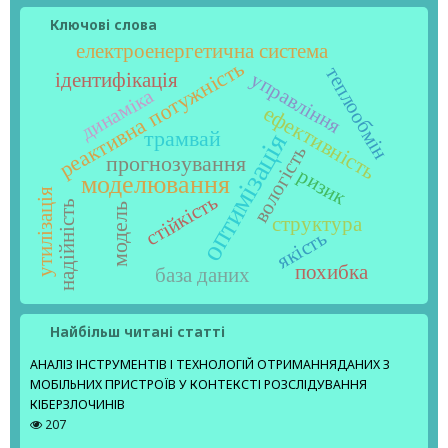
Ключові слова
електроенергетична система
реактивна потужність
теплообмін
управління
ідентифікація
динаміка
ефективність
трамвай
оптимізація
вологість
прогнозування
ризик
моделювання
утилізація
стійкість
надійність
модель
структура
якість
похибка
база даних
Найбільш читані статті
АНАЛІЗ ІНСТРУМЕНТІВ І ТЕХНОЛОГІЙ ОТРИМАННЯДАНИХ З
МОБІЛЬНИХ ПРИСТРОЇВ У КОНТЕКСТІ РОЗСЛІДУВАННЯ
КІБЕРЗЛОЧИНІВ
207