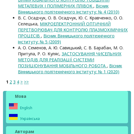
МЕТАЛЕВИХ І ПОЛІМЕРНИХ ПЛІВОК
,
Вісник
Вінницького політехнічного інституту: № 4 (2010)
В. С. Осадчук, О. В. Осадчук, Ю. С. Кравченко, О. О.
Селецька,
МІКРОЕЛЕКТРОННИЙ ОПТИЧНИЙ
ПЕРЕТВОРЮВАЧ ДЛЯ КОНТРОЛЮ ПЛАЗМОХІМІЧНИХ
ПРОЦЕСІВ
,
Вісник Вінницького політехнічного
інституту: № 5 (2009)
А. О. Семенов, А. Ю. Савицький, С. В. Барабан, М. О.
Притула, Р. О. Куляс,
ЗАСТОСУВАННЯ ЧИСЕЛЬНИХ
МЕТОДІВ ДЛЯ РЕАЛІЗАЦІЇ СИСТЕМИ
ПОЗИЦІОНУВАННЯ МОБІЛЬНОГО РОБОТА
,
Вісник
Вінницького політехнічного інституту: № 1 (2020)
1
2
3
4
>
>>
Мова
English
Українська
Авторам