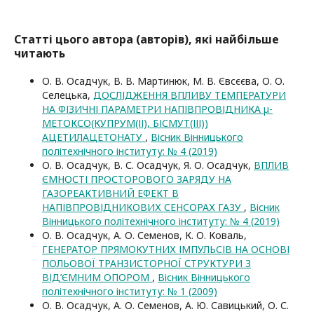
Статті цього автора (авторів), які найбільше
читають
О. В. Осадчук, В. В. Мартинюк, М. В. Євсєєва, О. О.
Селецька,
ДОСЛІДЖЕННЯ ВПЛИВУ ТЕМПЕРАТУРИ
НА ФІЗИЧНІ ПАРАМЕТРИ НАПІВПРОВІДНИКА µ-
МЕТОКСО(КУПРУМ(ІІ), БІСМУТ(ІІІ))
АЦЕТИЛАЦЕТОНАТУ
,
Вісник Вінницького
політехнічного інституту: № 4 (2019)
О. В. Осадчук, В. С. Осадчук, Я. О. Осадчук,
ВПЛИВ
ЄМНОСТІ ПРОСТОРОВОГО ЗАРЯДУ НА
ГАЗОРЕАКТИВНИЙ ЕФЕКТ В
НАПІВПРОВІДНИКОВИХ СЕНСОРАХ ГАЗУ
,
Вісник
Вінницького політехнічного інституту: № 4 (2019)
О. В. Осадчук, А. О. Семенов, К. О. Коваль,
ГЕНЕРАТОР ПРЯМОКУТНИХ ІМПУЛЬСІВ НА ОСНОВІ
ПОЛЬОВОЇ ТРАНЗИСТОРНОЇ СТРУКТУРИ З
ВІД’ЄМНИМ ОПОРОМ
,
Вісник Вінницького
політехнічного інституту: № 1 (2009)
О. В. Осадчук, А. О. Семенов, А. Ю. Савицький, О. С.